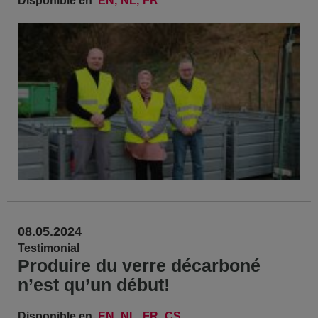
Disponible en
EN
NL
FR
08.05.2024
Testimonial
Produire du verre décarboné
n’est qu’un début!
Disponible en
EN
NL
FR
CS