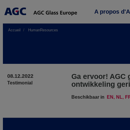
Main
A propos d'
navigation
Accueil
HumanResources
Ga ervoor! AGC g
08.12.2022
ontwikkeling geri
Testimonial
Beschikbaar in
EN
NL
F