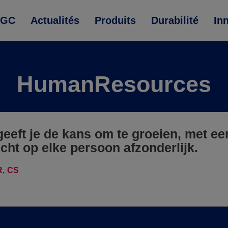
AGC
Actualités
Produits
Durabilité
In
HumanResources
eeft je de kans om te groeien, met ee
cht op elke persoon afzonderlijk.
R
CS