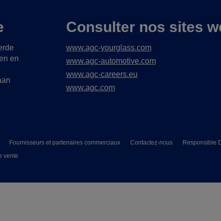
e
Consulter nos sites w
erde
www.agc-yourglass.com
gen en
www.agc-automotive.com
www.agc-careers.eu
aan
www.agc.com
Fournisseurs et partenaires commerciaux
Contactez-nous
Responsible D
e vente