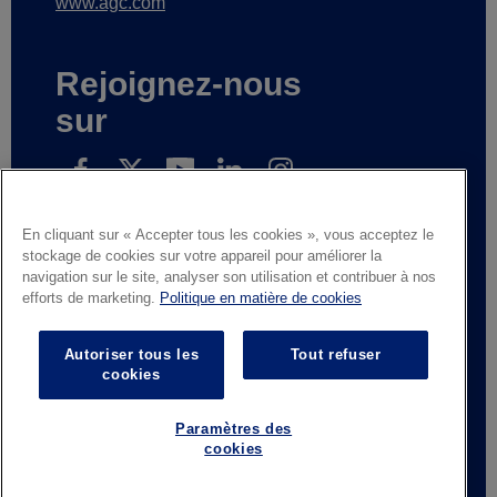
www.agc.com
Rejoignez-nous
sur
En cliquant sur « Accepter tous les cookies », vous acceptez le
Inscrivez-vous pour recevoir nos nouvelles
stockage de cookies sur votre appareil pour améliorer la
navigation sur le site, analyser son utilisation et contribuer à nos
efforts de marketing.
Politique en matière de cookies
Mentions légales
Avis de confidentialité
Autoriser tous les
Tout refuser
Fournisseurs et partenaires commerciaux
cookies
Contactez-nous
Responsible Disclosure
Whistleblowing
Conditions générales de vente
Paramètres des
cookies
© AGC Glass Europe 2026
Footer