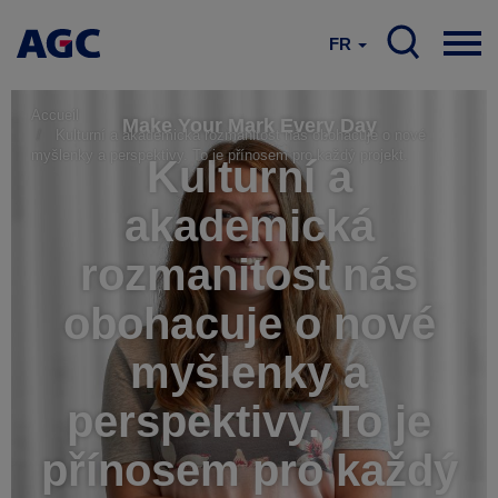
FR
Accueil
Make Your Mark Every Day
Kulturní a akademická rozmanitost nás obohacuje o nové
myšlenky a perspektivy. To je přínosem pro každý projekt.
Kulturní a
akademická
rozmanitost nás
obohacuje o nové
myšlenky a
perspektivy. To je
přínosem pro každý