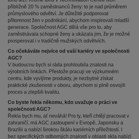
přibližně 20 % zaměstnanců ženy: to je nad průměrem
průmyslového odvětví. Je důležité podporovat
přítomnost žen v podnikání, abychom inspirovali mladší
generace. Společnost AGC dělá vše pro to, aby
zaměstnávala schopné ženy a ukázala jim, že je možné
prosperovat i v tradičně mužských odvětvích.
Co očekáváte nejvíce od vaší kariéry ve společnosti
AGC?
V budoucnu bych si ráda prohloubila znalosti na
výrobních linkách. Přestože pracuji ve výzkumném
centru, kde vyvíjíme produkty, je nezbytné získat
praktické zkušenosti v oboru, abychom si plně osvojili
proces a zlepšili kvalitu.
Co byste řekla někomu, kdo uvažuje o práci ve
společnosti AGC?
Řekla bych mu, ať neváhá! Pro ty, kteří chtějí pracovat v
zahraničí, má AGC zastoupení v Evropě, Japonsku a
Brazílii a nabízí širokou škálu kariérních příležitostí. I
bez specifických odborných znalostí v oblasti skla nabízí