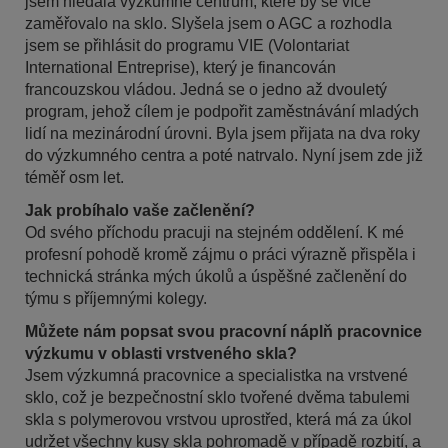
jsem hledala výzkumné centrum, které by se více
zaměřovalo na sklo. Slyšela jsem o AGC a rozhodla
jsem se přihlásit do programu VIE (Volontariat
International Entreprise), který je financován
francouzskou vládou. Jedná se o jedno až dvouletý
program, jehož cílem je podpořit zaměstnávání mladých
lidí na mezinárodní úrovni. Byla jsem přijata na dva roky
do výzkumného centra a poté natrvalo. Nyní jsem zde již
téměř osm let.
Jak probíhalo vaše začlenění?
Od svého příchodu pracuji na stejném oddělení. K mé
profesní pohodě kromě zájmu o práci výrazně přispěla i
technická stránka mých úkolů a úspěšné začlenění do
týmu s příjemnými kolegy.
Můžete nám popsat svou pracovní náplň pracovnice
výzkumu v oblasti vrstveného skla?
Jsem výzkumná pracovnice a specialistka na vrstvené
sklo, což je bezpečnostní sklo tvořené dvěma tabulemi
skla s polymerovou vrstvou uprostřed, která má za úkol
udržet všechny kusy skla pohromadě v případě rozbití, a