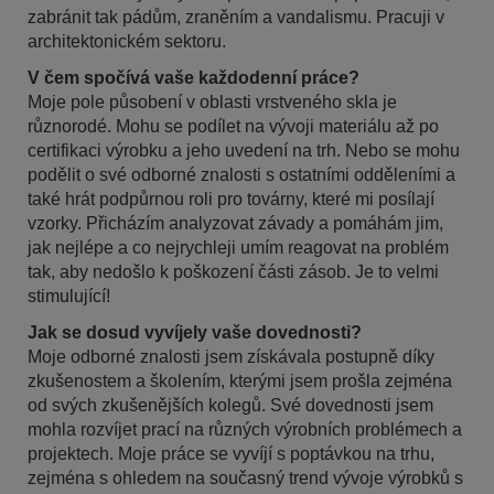
zabránit tak pádům, zraněním a vandalismu. Pracuji v
architektonickém sektoru.
V čem spočívá vaše každodenní práce?
Moje pole působení v oblasti vrstveného skla je
různorodé. Mohu se podílet na vývoji materiálu až po
certifikaci výrobku a jeho uvedení na trh. Nebo se mohu
podělit o své odborné znalosti s ostatními odděleními a
také hrát podpůrnou roli pro továrny, které mi posílají
vzorky. Přicházím analyzovat závady a pomáhám jim,
jak nejlépe a co nejrychleji umím reagovat na problém
tak, aby nedošlo k poškození části zásob. Je to velmi
stimulující!
Jak se dosud vyvíjely vaše dovednosti?
Moje odborné znalosti jsem získávala postupně díky
zkušenostem a školením, kterými jsem prošla zejména
od svých zkušenějších kolegů. Své dovednosti jsem
mohla rozvíjet prací na různých výrobních problémech a
projektech. Moje práce se vyvíjí s poptávkou na trhu,
zejména s ohledem na současný trend vývoje výrobků s