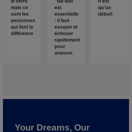
le verre
"fail fast"
n’est
mais ce
est
qu’un
sont les
essentielle
début!
personnes
: il faut
qui font la
essayer et
différence
échouer
rapidement
pour
avancer.
Your Dreams, Our