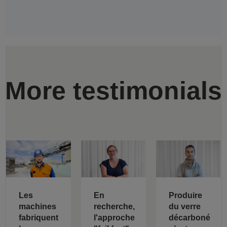
More testimonials
Les
En
Produire
machines
recherche,
du verre
fabriquent
l'approche
décarboné