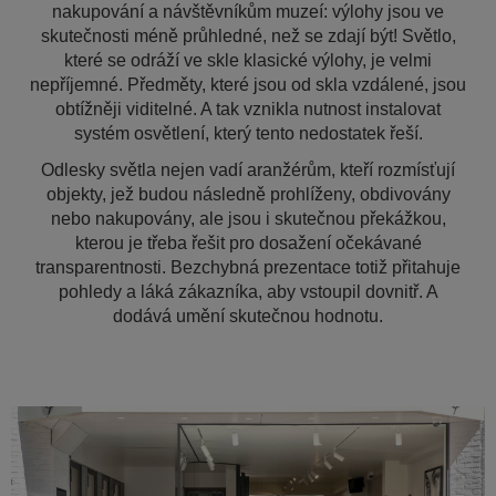
nakupování a návštěvníkům muzeí: výlohy jsou ve
skutečnosti méně průhledné, než se zdají být! Světlo,
které se odráží ve skle klasické výlohy, je velmi
nepříjemné. Předměty, které jsou od skla vzdálené, jsou
obtížněji viditelné. A tak vznikla nutnost instalovat
systém osvětlení, který tento nedostatek řeší.
Odlesky světla nejen vadí aranžérům, kteří rozmísťují
objekty, jež budou následně prohlíženy, obdivovány
nebo nakupovány, ale jsou i skutečnou překážkou,
kterou je třeba řešit pro dosažení očekávané
transparentnosti. Bezchybná prezentace totiž přitahuje
pohledy a láká zákazníka, aby vstoupil dovnitř. A
dodává umění skutečnou hodnotu.