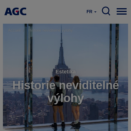
FR
Accueil
Historie neviditelné výlohy
Estetika
Historie neviditelné
výlohy