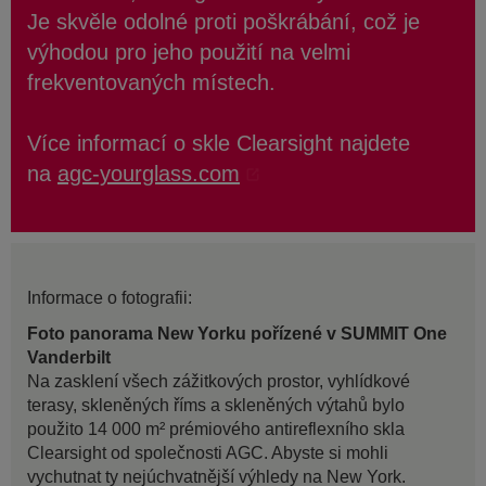
Je skvěle odolné proti poškrábání, což je
výhodou pro jeho použití na velmi
frekventovaných místech.
Více informací o skle Clearsight najdete
na
agc-yourglass.com
Informace o fotografii:
Foto panorama New Yorku pořízené v SUMMIT One
Vanderbilt
Na zasklení všech zážitkových prostor, vyhlídkové
terasy, skleněných říms a skleněných výtahů bylo
použito 14 000 m² prémiového antireflexního skla
Clearsight od společnosti AGC. Abyste si mohli
vychutnat ty nejúchvatnější výhledy na New York.