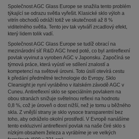
Společnost AGC Glass Europe se snažila tento problém
týkající se odrazu světla vyřešit. Klasické sklo výloh a
vitrín obchodů odráží totiž ve skutečnosti až 8 %
viditelného světla. Tento jev tak vytváří zrcadlový efekt,
který lidem tolik vadí.
Společnost AGC Glass Europe se tudíž obrací na
mezinárodní síť R&D AGC hned poté, co byl antireflexní
povlak vyvinut a vyroben AGC v Japonsku. Započíná se
týmová práce, která vyústí ve sdílení znalostí a
kompetencí na světové úrovni. Toto úsilí otevírá cestu
k předání předmětné technologie do Evropy. Sklo
Clearsight je nyní vyráběno v italském závodě AGC v
Cuneu. Antireflexní sklo se speciálním povlakem na
obou stranách snižuje světelnou reflexi na hodnotu
0,8 %, což je úroveň o dost nižší, než je tomu u běžného
skla. Z vnější strany je sklo vysoce transparentní bez
toho, aby odráželo okolní prostředí. V Evropě nanášíme
tento exkluzivní antireflexní povlak na naše čiré sklo s
nízkým obsahem železa a vyrábíme je ve velkých