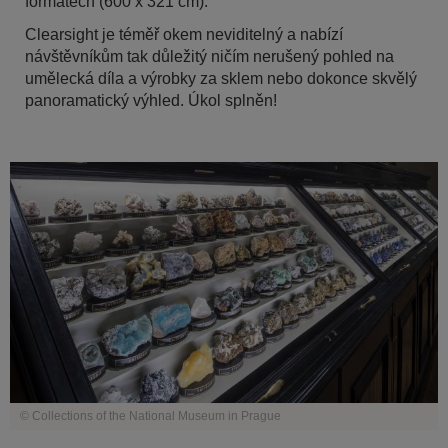
formátech (600 x 321 cm).
Clearsight je téměř okem neviditelný a nabízí
návštěvníkům tak důležitý ničím nerušený pohled na
umělecká díla a výrobky za sklem nebo dokonce skvělý
panoramatický výhled. Úkol splněn!
© Collections of the National Museum in Prague