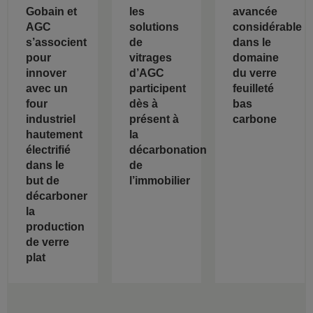
Gobain et
les
avancée
AGC
solutions
considérable
s’associent
de
dans le
pour
vitrages
domaine
innover
d’AGC
du verre
avec un
participent
feuilleté
four
dès à
bas
industriel
présent à
carbone
hautement
la
électrifié
décarbonation
dans le
de
but de
l’immobilier
décarboner
la
production
de verre
plat