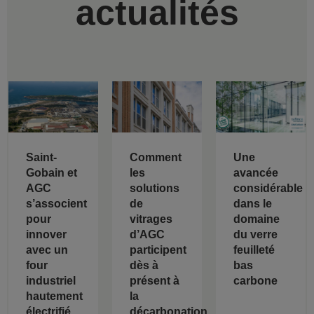
actualités
Saint-
Comment
Une
Gobain et
les
avancée
AGC
solutions
considérable
s’associent
de
dans le
pour
vitrages
domaine
innover
d’AGC
du verre
avec un
participent
feuilleté
four
dès à
bas
industriel
présent à
carbone
hautement
la
électrifié
décarbonation