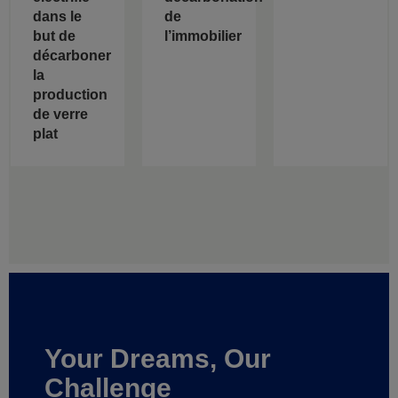
dans le
de
but de
l’immobilier
décarboner
la
production
de verre
plat
Your Dreams, Our
Challenge