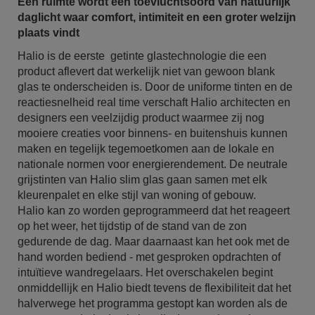
Een ruimte wordt een toevluchtsoord van natuurlijk
daglicht waar comfort, intimiteit en een groter welzijn
plaats vindt
Halio is de eerste getinte glastechnologie die een
product aflevert dat werkelijk niet van gewoon blank
glas te onderscheiden is. Door de uniforme tinten en de
reactiesnelheid real time verschaft Halio architecten en
designers een veelzijdig product waarmee zij nog
mooiere creaties voor binnens- en buitenshuis kunnen
maken en tegelijk tegemoetkomen aan de lokale en
nationale normen voor energierendement. De neutrale
grijstinten van Halio slim glas gaan samen met elk
kleurenpalet en elke stijl van woning of gebouw.
Halio kan zo worden geprogrammeerd dat het reageert
op het weer, het tijdstip of de stand van de zon
gedurende de dag. Maar daarnaast kan het ook met de
hand worden bediend - met gesproken opdrachten of
intuïtieve wandregelaars. Het overschakelen begint
onmiddellijk en Halio biedt tevens de flexibiliteit dat het
halverwege het programma gestopt kan worden als de