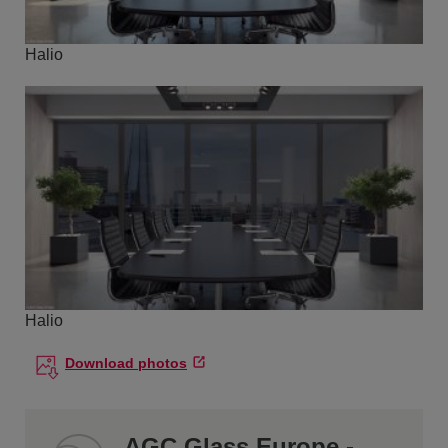
Halio
Halio
Download photos
AGC Glass Europe -