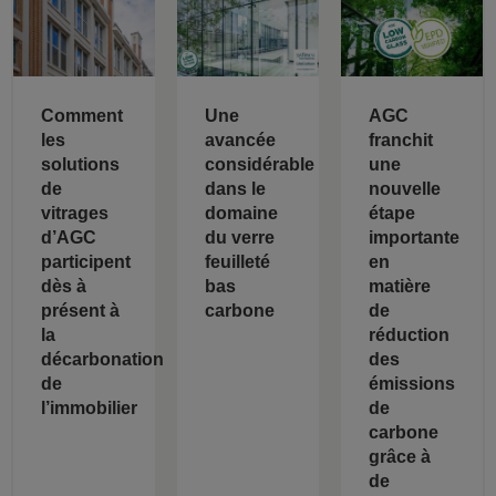
Comment
Une
AGC
les
avancée
franchit
solutions
considérable
une
de
dans le
nouvelle
vitrages
domaine
étape
d’AGC
du verre
importante
participent
feuilleté
en
dès à
bas
matière
présent à
carbone
de
la
réduction
décarbonation
des
de
émissions
l’immobilier
de
carbone
grâce à
de