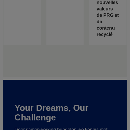
nouvelles
valeurs
de PRG et
de
contenu
recyclé
Your Dreams, Our
Challenge
Door samenwerking bundelen we kennis met