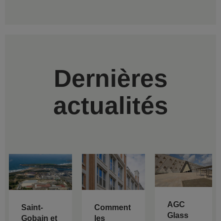
Dernières
actualités
AGC
Saint-
Comment
Glass
Gobain et
les