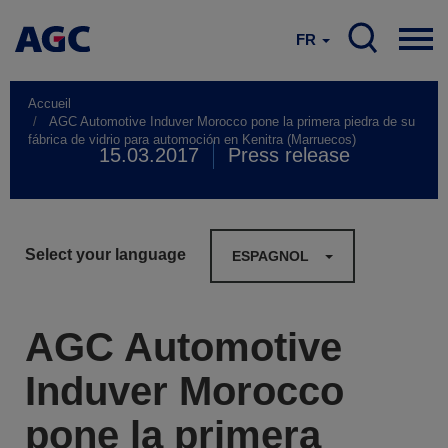
FR
Accueil
AGC Automotive Induver Morocco pone la primera piedra de su
fábrica de vidrio para automoción en Kenitra (Marruecos)
15.03.2017
Press release
Select your language
ESPAGNOL
AGC Automotive
Induver Morocco
pone la primera