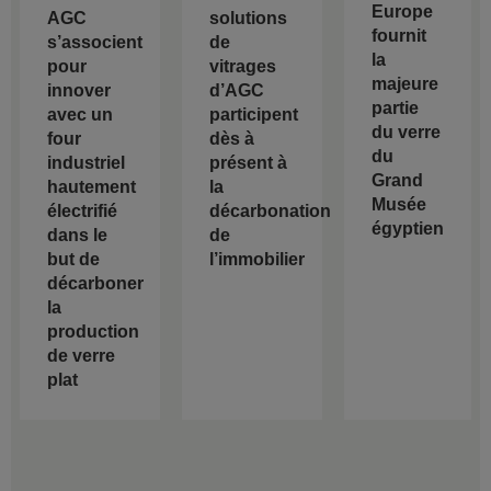
Europe
AGC
solutions
fournit
s’associent
de
la
pour
vitrages
majeure
innover
d’AGC
partie
avec un
participent
du verre
four
dès à
du
industriel
présent à
Grand
hautement
la
Musée
électrifié
décarbonation
égyptien
dans le
de
but de
l’immobilier
décarboner
la
production
de verre
plat