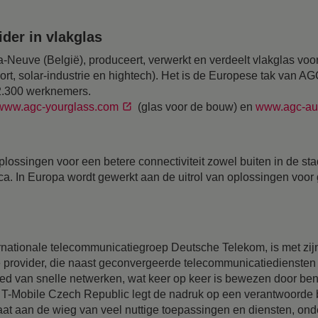
der in vlakglas
-Neuve (België), produceert, verwerkt en verdeelt vlakglas voor
ort, solar-industrie en hightech). Het is de Europese tak van A
12.300 werknemers.
www.agc-yourglass.com
(glas voor de bouw) en
www.agc-au
ossingen voor een betere connectiviteit zowel buiten in de sta
ica. In Europa wordt gewerkt aan de uitrol van oplossingen voo
rnationale telecommunicatiegroep Deutsche Telekom, is met zij
 provider, die naast geconvergeerde telecommunicatiediensten o
ied van snelle netwerken, wat keer op keer is bewezen door be
d. T-Mobile Czech Republic legt de nadruk op een verantwoorde
staat aan de wieg van veel nuttige toepassingen en diensten, onde