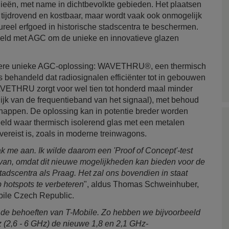
eën, met name in dichtbevolkte gebieden. Het plaatsen
n tijdrovend en kostbaar, maar wordt vaak ook onmogelijk
ureel erfgoed in historische stadscentra te beschermen.
deld met AGC om de unieke en innovatieve glazen
ndere unieke AGC-oplossing: WAVETHRU®, een thermisch
 behandeld dat radiosignalen efficiënter tot in gebouwen
AVETHRU zorgt voor wel tien tot honderd maal minder
ijk van de frequentieband van het signaal), met behoud
happen. De oplossing kan in potentie breder worden
eeld waar thermisch isolerend glas met een metalen
vereist is, zoals in moderne treinwagons.
 me aan. Ik wilde daarom een 'Proof of Concept'-test
ervan, omdat dit nieuwe mogelijkheden kan bieden voor de
adscentra als Praag. Het zal ons bovendien in staat
 hotspots te verbeteren
", aldus Thomas Schweinhuber,
obile Czech Republic.
 de behoeften van T-Mobile. Zo hebben we bijvoorbeeld
(2,6 - 6 GHz) de nieuwe 1,8 en 2,1 GHz-