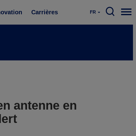
novation
Carrières
FR
en antenne en
ert