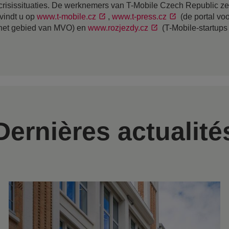
crisissituaties. De werknemers van T-Mobile Czech Republic zett
 vindt u op
www.t-mobile.cz
,
www.t-press.cz
(de portal voo
op het gebied van MVO) en
www.rozjezdy.cz
(T-Mobile-startups
Dernières actualité