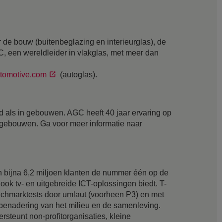
 de bouw (buitenbeglazing en interieurglas), de
GC, een wereldleider in vlakglas, met meer dan
tomotive.com
(autoglas).
d als in gebouwen. AGC heeft 40 jaar ervaring op
r gebouwen. Ga voor meer informatie naar
n bijna 6,2 miljoen klanten de nummer één op de
ok tv- en uitgebreide ICT-oplossingen biedt. T-
nchmarktests door umlaut (voorheen P3) en met
 benadering van het milieu en de samenleving.
rsteunt non-profitorganisaties, kleine