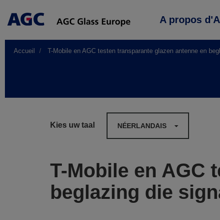
Main
A propos d'
navigation
Accueil
T-Mobile en AGC testen transparante glazen antenne en begl
Kies uw taal
NÉERLANDAIS
T-Mobile en AGC t
beglazing die sig