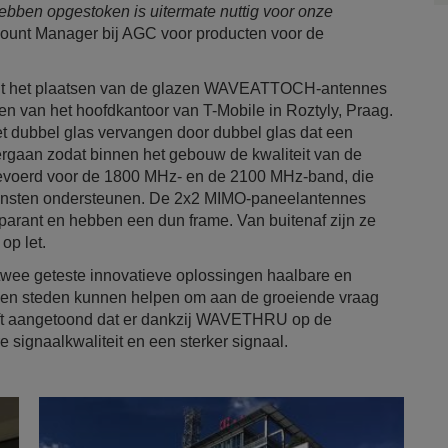
bben opgestoken is uitermate nuttig voor onze
ccount Manager bij AGC voor producten voor de
nd uit het plaatsen van de glazen WAVEATTOCH-antennes
n van het hoofdkantoor van T-Mobile in Roztyly, Praag.
t dubbel glas vervangen door dubbel glas dat een
aan zodat binnen het gebouw de kwaliteit van de
tgevoerd voor de 1800 MHz- en de 2100 MHz-band, die
diensten ondersteunen. De 2x2 MIMO-paneelantennes
nsparant en hebben een dun frame. Van buitenaf zijn ze
op let.
 twee geteste innovatieve oplossingen haalbare en
rs en steden kunnen helpen om aan de groeiende vraag
heeft aangetoond dat er dankzij WAVETHRU op de
 signaalkwaliteit en een sterker signaal.