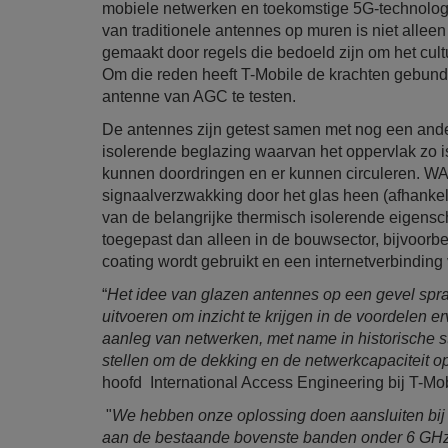
mobiele netwerken en toekomstige 5G-technologi
van traditionele antennes op muren is niet allee
gemaakt door regels die bedoeld zijn om het cult
Om die reden heeft T-Mobile de krachten gebun
antenne van AGC te testen.
De antennes zijn getest samen met nog een a
isolerende beglazing waarvan het oppervlak zo is
kunnen doordringen en er kunnen circuleren. W
signaalverzwakking door het glas heen (afhankel
van de belangrijke thermisch isolerende eigensc
toegepast dan alleen in de bouwsector, bijvoorb
coating wordt gebruikt en een internetverbinding 
“
Het idee van glazen antennes op een gevel sprak
uitvoeren om inzicht te krijgen in de voordelen 
aanleg van netwerken, met name in historische st
stellen om de dekking en de netwerkcapaciteit op
hoofd International Access Engineering bij T-M
"
We hebben onze oplossing doen aansluiten bij
aan de bestaande bovenste banden onder 6 GHz 