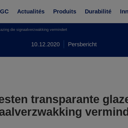
AGC
Actualités
Produits
Durabilité
In
azing die signaalverzwakking vermindert
10.12.2020
Persbericht
esten transparante glaz
naalverzwakking vermind