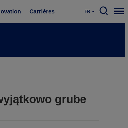
novation
Carrières
FR
 wyjątkowo grube