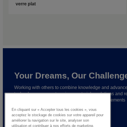
verre plat
Your Dreams, Our Challeng
Working with others to combine knowledge and advanc
technology,
we create unique materials, solutions and re
partnerships
that help make ever greater achievements
possible,
and bring bolder ideas to life.
En cliquant sur « Accepter tous les cookies », vous
acceptez le stockage de cookies sur votre appareil pour
améliorer la navigation sur le site, analyser son
utilisation et contribuer à nos efforts de marketing.