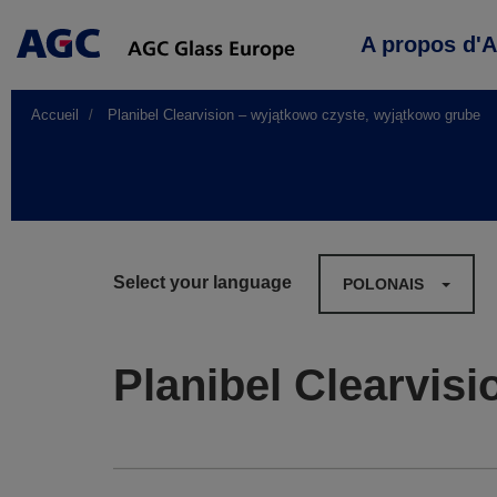
Main
A propos d'
navigation
Accueil
Planibel Clearvision – wyjątkowo czyste, wyjątkowo grube
Select your language
POLONAIS
Planibel Clearvis