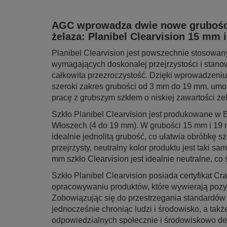
AGC wprowadza dwie nowe grubości 
żelaza: Planibel Clearvision 15 mm 
Planibel Clearvision jest powszechnie stosowany
wymagających doskonałej przejrzystości i stanowi
całkowita przezroczystość. Dzięki wprowadzeniu
szeroki zakres grubości od 3 mm do 19 mm, umoż
pracę z grubszym szkłem o niskiej zawartości ż
Szkło Planibel Clearvision jest produkowane w 
Włoszech (4 do 19 mm). W grubości 15 mm i 19
idealnie jednolitą grubość, co ułatwia obróbkę sz
przejrzysty, neutralny kolor produktu jest taki s
mm szkło Clearvision jest idealnie neutralne, co
Szkło Planibel Clearvision posiada certyfikat C
opracowywaniu produktów, które wywierają pozyt
Zobowiązując się do przestrzegania standardów
jednocześnie chroniąc ludzi i środowisko, a ta
odpowiedzialnych społecznie i środowiskowo d