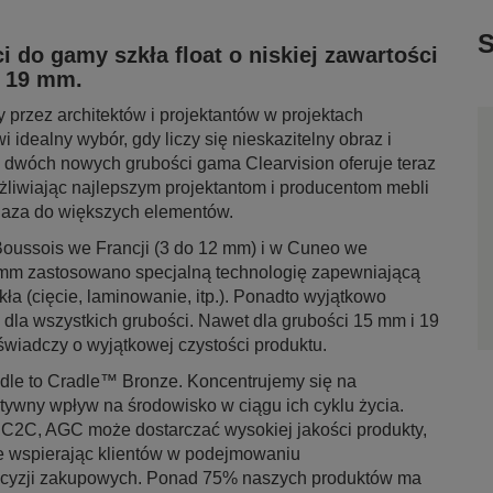
S
do gamy szkła float o niskiej zawartości
i 19 mm.
 przez architektów i projektantów w projektach
 idealny wybór, gdy liczy się nieskazitelny obraz i
 dwóch nowych grubości gama Clearvision oferuje teraz
liwiając najlepszym projektantom i producentom mebli
elaza do większych elementów.
Boussois we Francji (3 do 12 mm) i w Cuneo we
 mm zastosowano specjalną technologię zapewniającą
kła (cięcie, laminowanie, itp.). Ponadto wyjątkowo
am dla wszystkich grubości. Nawet dla grubości 15 mm i 19
 świadczy o wyjątkowej czystości produktu.
radle to Cradle™ Bronze. Koncentrujemy się na
ywny wpływ na środowisko w ciągu ich cyklu życia.
 C2C, AGC może dostarczać wysokiej jakości produkty,
kże wspierając klientów w podejmowaniu
ecyzji zakupowych. Ponad 75% naszych produktów ma