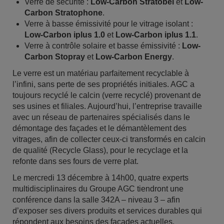
Verre de sécurité :
Low-Carbon Stratobel
et
Low-
Carbon Stratophone
.
Verre à basse émissivité pour le vitrage isolant :
Low-Carbon iplus 1.0
et
Low-Carbon iplus 1.1
.
Verre à contrôle solaire et basse émissivité :
Low-
Carbon Stopray
et
Low-Carbon Energy
.
Le verre est un matériau parfaitement recyclable à
l’infini, sans perte de ses propriétés initiales. AGC a
toujours recyclé le calcin (verre recyclé) provenant de
ses usines et filiales. Aujourd’hui, l’entreprise travaille
avec un réseau de partenaires spécialisés dans le
démontage des façades et le démantèlement des
vitrages, afin de collecter ceux-ci transformés en calcin
de qualité (Recycle Glass), pour le recyclage et la
refonte dans ses fours de verre plat.
Le mercredi 13 décembre à 14h00, quatre experts
multidisciplinaires du Groupe AGC tiendront une
conférence dans la salle 342A – niveau 3 – afin
d’exposer ses divers produits et services durables qui
répondent aux besoins des façades actuelles.