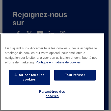
Rejoignez-nous
sur
En cliquant sur « Accepter tous les cookies », vous acceptez le
Přihlaste se k odběru našich novinek
stockage de cookies sur votre appareil pour améliorer la
navigation sur le site, analyser son utilisation et contribuer à nos
efforts de marketing.
Politique en matière de cookies
Mentions légales
Avis de confidentialité
Autoriser tous les
Tout refuser
Fournisseurs et partenaires commerciaux
cookies
Contactez-nous
Responsible Disclosure
Whistleblowing
Conditions générales de vente
Paramètres des
cookies
© AGC Glass Europe 2026
Footer