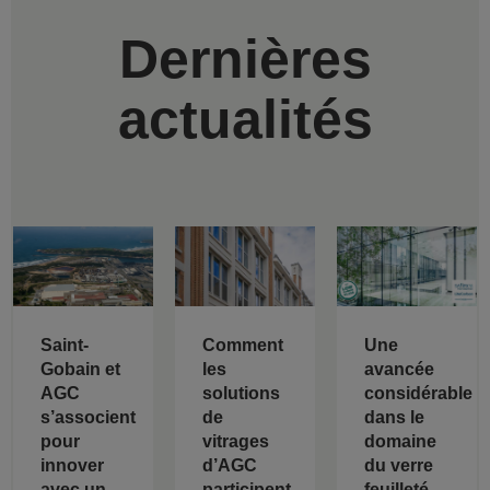
Dernières
actualités
Saint-
Comment
Une
Gobain et
les
avancée
AGC
solutions
considérable
s’associent
de
dans le
pour
vitrages
domaine
innover
d’AGC
du verre
avec un
participent
feuilleté