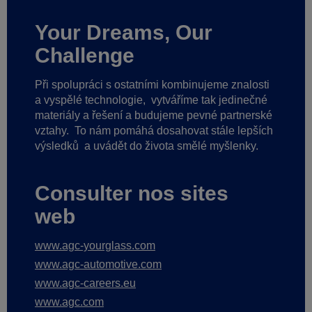
Your Dreams, Our
Challenge
Při spolupráci s ostatními kombinujeme znalosti
a vyspělé technologie,
vytváříme tak jedinečné
materiály a řešení a budujeme pevné partnerské
vztahy.
To nám pomáhá dosahovat stále lepších
výsledků
a uvádět do života smělé myšlenky.
Consulter nos sites
web
www.agc-yourglass.com
www.agc-automotive.com
www.agc-careers.eu
www.agc.com