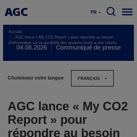
FR
Accueil
AGC lance « My CO2 Report » pour répondre au besoin
d’information sur la durabilité des produits livrés à ses clients
04.06.2026
Communiqué de presse
Choisissez votre langue
FRANÇAIS
AGC lance « My CO2
Report » pour
répondre au besoin