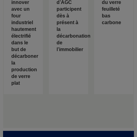
innover
d’AGC
du verre
avec un
participent
feuilleté
four
dès à
bas
industriel
présent à
carbone
hautement
la
électrifié
décarbonation
dans le
de
but de
l’immobilier
décarboner
la
production
de verre
plat