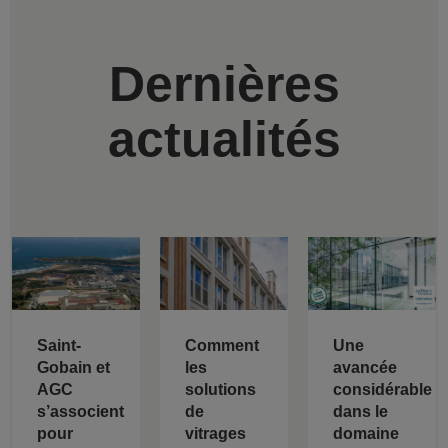
Dernières
actualités
Saint-
Comment
Une
Gobain et
les
avancée
AGC
solutions
considérable
s’associent
de
dans le
pour
vitrages
domaine