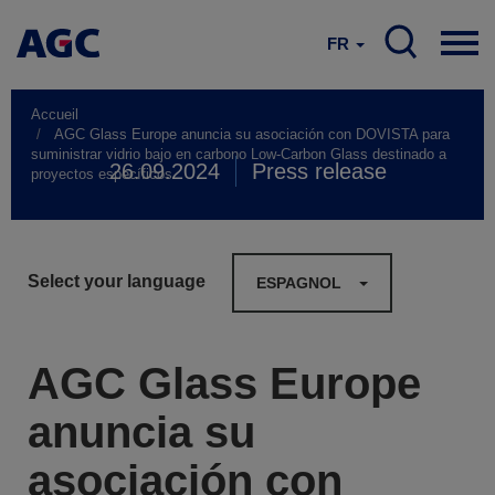
FR
Accueil
AGC Glass Europe anuncia su asociación con DOVISTA para
suministrar vidrio bajo en carbono Low-Carbon Glass destinado a
26.09.2024
Press release
proyectos específicos
Select your language
ESPAGNOL
AGC Glass Europe
anuncia su
asociación con