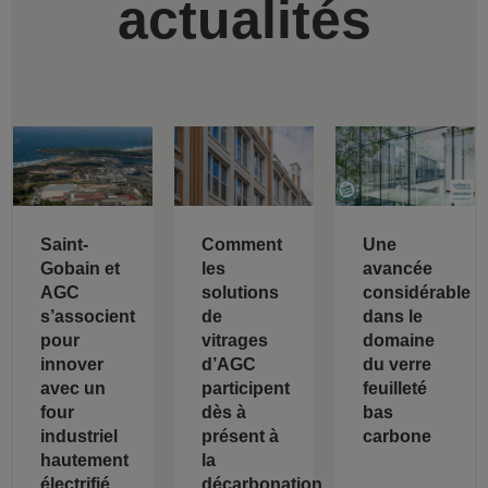
actualités
Saint-
Comment
Une
Gobain et
les
avancée
AGC
solutions
considérable
s’associent
de
dans le
pour
vitrages
domaine
innover
d’AGC
du verre
avec un
participent
feuilleté
four
dès à
bas
industriel
présent à
carbone
hautement
la
électrifié
décarbonation