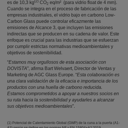
(2)
es de 10,3 kg
CO
eq/m² (para vidrio float de 4 mm).
2
Cuando se integra en el proceso de fabricación de las
empresas industriales, el vidrio bajo en carbono Low-
Carbon Glass puede controlar eficazmente las
emisiones de Alcance 3, que incluyen las emisiones
indirectas que se producen en su cadena de valor. Este
enfoque es crucial para las industrias que se esfuerzan
por cumplir estrictas normativas medioambientales y
objetivos de sostenibilidad.
“
Estamos muy orgullosos de esta asociación con
DOVISTA
”, afirma Bart Welvaert, Director de Ventas y
Marketing de AGC Glass Europe. “
Esta colaboración es
una clara validación de la eficacia e importancia de los
productos con una huella de carbono reducida.
Estamos comprometidos a apoyar a nuestros socios en
su ruta hacia la sostenibilidad y ayudarles a alcanzar
sus objetivos medioambientales
”.
(1) Potencial de Calentamiento Global (GWP) de la cuna a la puerta (A1-
A3) según se define en las normas NF y EN 15804+A2:2019