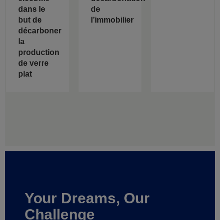
dans le
de
but de
l’immobilier
décarboner
la
production
de verre
plat
Your Dreams, Our
Challenge