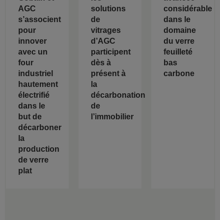
AGC
solutions
considérable
s’associent
de
dans le
pour
vitrages
domaine
innover
d’AGC
du verre
avec un
participent
feuilleté
four
dès à
bas
industriel
présent à
carbone
hautement
la
électrifié
décarbonation
dans le
de
but de
l’immobilier
décarboner
la
production
de verre
plat