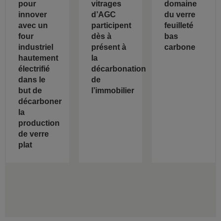
pour
vitrages
domaine
innover
d’AGC
du verre
avec un
participent
feuilleté
four
dès à
bas
industriel
présent à
carbone
hautement
la
électrifié
décarbonation
dans le
de
but de
l’immobilier
décarboner
la
production
de verre
plat