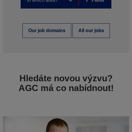
Filtrer
Our job domains
All our jobs
Hledáte novou výzvu?
AGC má co nabídnout!