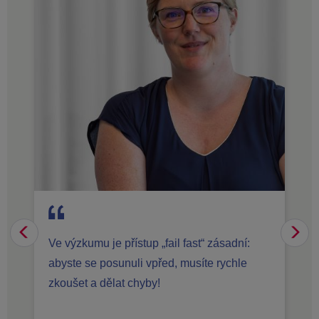
Previous
Su
Ve výzkumu je přístup „fail fast“ zásadní:
abyste se posunuli vpřed, musíte rychle
zkoušet a dělat chyby!