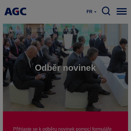
FR
Novinky
Upozorňování na novinky
Odběr novinek
Přihlaste se k odběru novinek pomocí formuláře