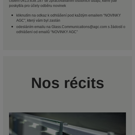
číslem 0413.638.187 se zpracováváním osobních údajů, které jste
poskytl/a pro účely odběru novinek
kliknutím na odkaz k odhlášení pod každým emailem “NOVINKY
AGC”, který vám byl zaslán
odesláním emailu na Glass.Communications@agc.com s žádostí o
odhlášení od emailů “NOVINKY AGC”
Nos récits