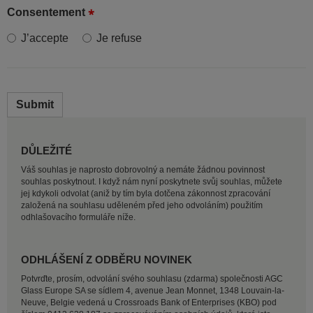
Consentement
J’accepte
Je refuse
Submit
DŮLEŽITÉ
Váš souhlas je naprosto dobrovolný a nemáte žádnou povinnost
souhlas poskytnout. I když nám nyní poskytnete svůj souhlas, můžete
jej kdykoli odvolat (aniž by tím byla dotčena zákonnost zpracování
založená na souhlasu uděleném před jeho odvoláním) použitím
odhlašovacího formuláře níže.
ODHLÁŠENÍ Z ODBĚRU NOVINEK
Potvrďte, prosím, odvolání svého souhlasu (zdarma) společnosti AGC
Glass Europe SA se sídlem 4, avenue Jean Monnet, 1348 Louvain-la-
Neuve, Belgie vedená u Crossroads Bank of Enterprises (KBO) pod