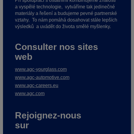
Při spolupráci s ostatními kombinujeme znalosti
a vyspělé technologie,
vytváříme tak jedinečné
materiály a řešení a budujeme pevné partnerské
vztahy.
To nám pomáhá dosahovat stále lepších
výsledků
a uvádět do života smělé myšlenky.
Consulter nos sites
web
www.agc-yourglass.com
www.agc-automotive.com
www.agc-careers.eu
www.agc.com
Rejoignez-nous
sur