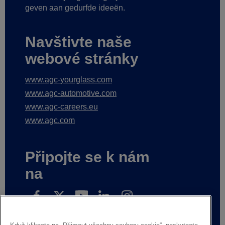
geven aan gedurfde ideeën.
Navštivte naše
webové stránky
www.agc-yourglass.com
www.agc-automotive.com
www.agc-careers.eu
www.agc.com
Připojte se k nám
na