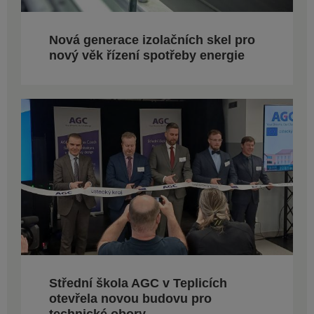
Nová generace izolačních skel pro
nový věk řízení spotřeby energie
Střední škola AGC v Teplicích
otevřela novou budovu pro
technické obory