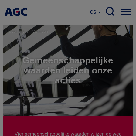
CS
Over ons
Waarden
Gemeenschappelijke
waarden leiden onze
acties
Vier gemeenschappelijke waarden wijzen de weg