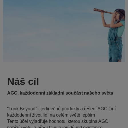
Náš cíl
AGC, každodenní základní součást našeho světa
“Look Beyond” - jedinečné produkty a řešení AGC činí
každodenní život lidí na celém světě lepším
Tento účel vyjadřuje hodnotu, kterou skupina AGC
nabízí světu, a představuje její důvod existence.