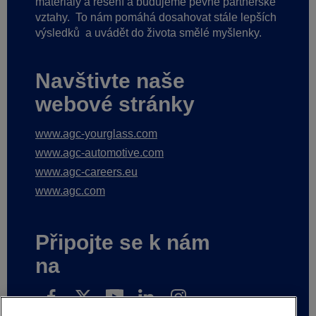
materiály a řešení a budujeme pevné partnerské
vztahy.
To nám pomáhá dosahovat stále lepších
výsledků
a uvádět do života smělé myšlenky.
Navštivte naše
webové stránky
www.agc-yourglass.com
www.agc-automotive.com
www.agc-careers.eu
www.agc.com
Připojte se k nám
na