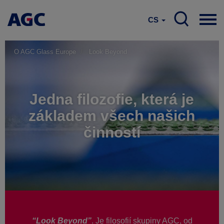
CS
O AGC Glass Europe
Look Beyond
Jedna filozofie, která je
základem všech našich
činností
“Look Beyond”
. Je filosofií skupiny AGC, od