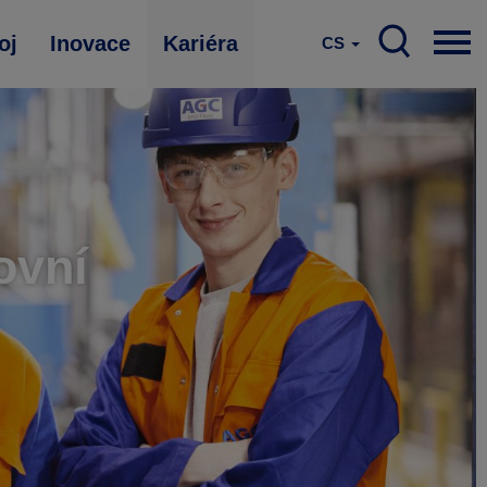
oj
Inovace
Kariéra
CS
ovní