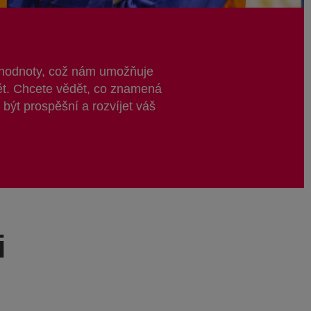
e hodnoty, což nám umožňuje
vět. Chcete vědět, co znamená
být prospěšní a rozvíjet váš
i