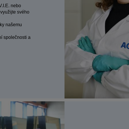
V.I.E. nebo
využijte svého
díky našemu
í společnosti a