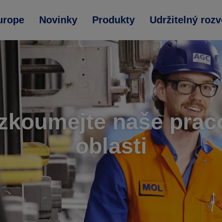
urope
Novinky
Produkty
Udržitelný rozv
zkoumejte naše prac
oblasti