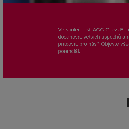
Ve společnosti AGC Glass Euro
dosahovat větších úspěchů a r
pracovat pro nás? Objevte všec
potenciál.