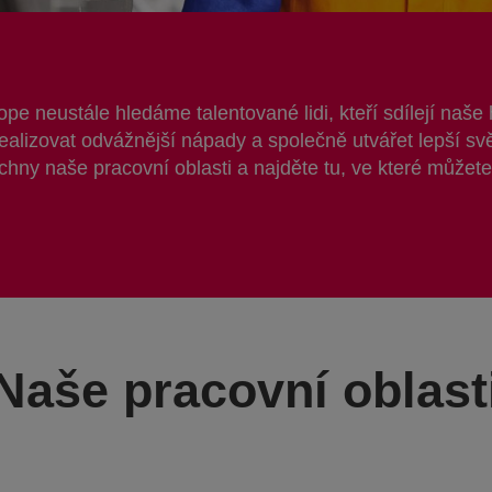
pe neustále hledáme talentované lidi, kteří sdílejí naš
ealizovat odvážnější nápady a společně utvářet lepší s
hny naše pracovní oblasti a najděte tu, ve které můžete 
Naše pracovní oblast