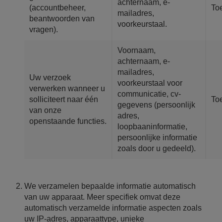
achternaam, e-
(accountbeheer,
To
mailadres,
beantwoorden van
voorkeurstaal.
vragen).
Voornaam,
achternaam, e-
mailadres,
Uw verzoek
voorkeurstaal voor
verwerken wanneer u
communicatie, cv-
solliciteert naar één
To
gegevens (persoonlijk
van onze
adres,
openstaande functies.
loopbaaninformatie,
persoonlijke informatie
zoals door u gedeeld).
We verzamelen bepaalde informatie automatisch
van uw apparaat. Meer specifiek omvat deze
automatisch verzamelde informatie aspecten zoals
uw IP-adres, apparaattype, unieke