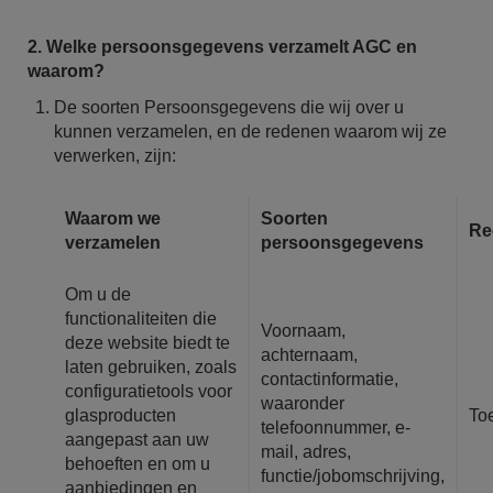
2. Welke persoonsgegevens verzamelt AGC en
waarom?
De soorten Persoonsgegevens die wij over u
kunnen verzamelen, en de redenen waarom wij ze
verwerken, zijn:
Waarom we
Soorten
Re
verzamelen
persoonsgegevens
Om u de
functionaliteiten die
Voornaam,
deze website biedt te
achternaam,
laten gebruiken, zoals
contactinformatie,
configuratietools voor
waaronder
glasproducten
To
telefoonnummer, e-
aangepast aan uw
mail, adres,
behoeften en om u
functie/jobomschrijving,
aanbiedingen en