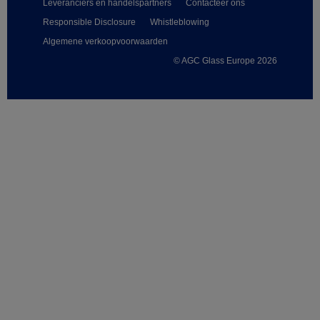
Leveranciers en handelspartners
Contacteer ons
Responsible Disclosure
Whistleblowing
Algemene verkoopvoorwaarden
© AGC Glass Europe 2026
Footer