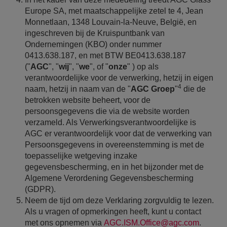
Europe SA, met maatschappelijke zetel te 4, Jean
Monnetlaan, 1348 Louvain-la-Neuve, België, en
ingeschreven bij de Kruispuntbank van
Ondernemingen (KBO) onder nummer
0413.638.187, en met BTW BE0413.638.187
("
AGC
", "
wij
", "
we
", of "
onze
" ) op als
verantwoordelijke voor de verwerking, hetzij in eigen
4
naam, hetzij in naam van de "
AGC Groep
"
die de
betrokken website beheert, voor de
persoonsgegevens die via de website worden
verzameld. Als Verwerkingsverantwoordelijke is
AGC er verantwoordelijk voor dat de verwerking van
Persoonsgegevens in overeenstemming is met de
toepasselijke wetgeving inzake
gegevensbescherming, en in het bijzonder met de
Algemene Verordening Gegevensbescherming
(GDPR).
Neem de tijd om deze Verklaring zorgvuldig te lezen.
Als u vragen of opmerkingen heeft, kunt u contact
met ons opnemen via
AGC.ISM.Office@agc.com
.