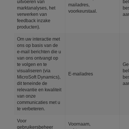
uitvoeren van
be
mailadres,
marktanalyses, het
be
voorkeurstaal.
verwerken van
aa
feedback inzake
producten).
Om uw interactie met
ons op basis van de
e-mail berichten die u
van ons ontvangt op
te volgen en te
Ge
visualiseren (via
be
E-mailadres
MicroSoft Dynamics),
be
dit teneinde de
aa
relevantie en kwaliteit
van onze
communicaties met u
te verbeteren.
Voor
Voornaam,
gebruikersbeheer