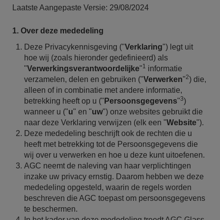
Laatste Aangepaste Versie: 29/08/2024
1. Over deze mededeling
Deze Privacykennisgeving ("
Verklaring
") legt uit
hoe wij (zoals hieronder gedefinieerd) als
1
"
Verwerkingsverantwoordelijke
"
informatie
2
verzamelen, delen en gebruiken ("
Verwerken
"
) die,
alleen of in combinatie met andere informatie,
3
betrekking heeft op u
("
Persoonsgegevens
"
)
wanneer u ("
u
" en "
uw
") onze websites gebruikt die
naar
deze
Verklaring verwijzen (elk een "
Website
").
Deze mededeling beschrijft ook de rechten die u
heeft met betrekking tot de Persoonsgegevens die
wij over u verwerken en hoe u deze kunt uitoefenen.
AGC neemt de naleving van haar verplichtingen
inzake uw privacy ernstig. Daarom hebben we deze
mededeling opgesteld, waarin de regels worden
beschreven die AGC toepast om persoonsgegevens
te beschermen.
In het kader van deze mededeling treedt AGC Glass