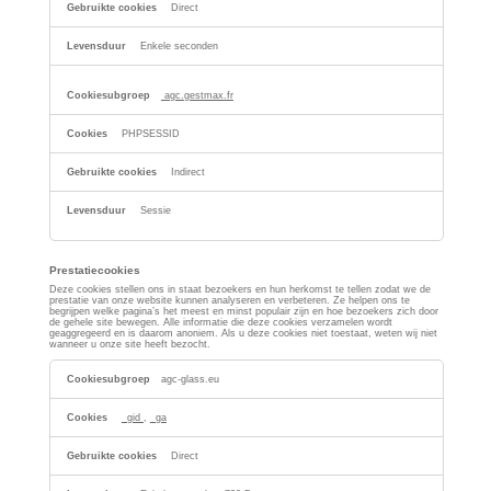
Direct
Enkele seconden
agc.gestmax.fr
PHPSESSID
Indirect
Sessie
Prestatiecookies
Deze cookies stellen ons in staat bezoekers en hun herkomst te tellen zodat we de
prestatie van onze website kunnen analyseren en verbeteren. Ze helpen ons te
begrijpen welke pagina’s het meest en minst populair zijn en hoe bezoekers zich door
de gehele site bewegen. Alle informatie die deze cookies verzamelen wordt
geaggregeerd en is daarom anoniem. Als u deze cookies niet toestaat, weten wij niet
wanneer u onze site heeft bezocht.
Prestatiecookies
agc-glass.eu
_gid
,
_ga
Direct