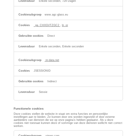
Enkele seconden, 729 Dagen
www.agc-glass.eu
_ga_CHXGVTZGC2
,
ln_or
Direct
Enkele seconden, Enkele seconden
nr-data.net
JSESSIONID
Indirect
Sessie
Functionele cookies
Deze cookies stellen de website in staat om extra functies en persoonlijke
instellingen aan te bieden. Ze kunnen door ons worden ingesteld of door externe
aanbieders van diensten die we op onze pagina’s hebben geplaatst. Als u deze
cookies niet toestaat kunnen deze of sommige van deze diensten wellicht niet correct
werken.
Functionele
cookies
vimeo.com