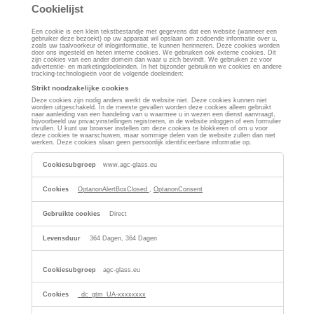
Cookielijst
Een cookie is een klein tekstbestandje met gegevens dat een website (wanneer een
gebruiker deze bezoekt) op uw apparaat wil opslaan om zodoende informatie over u,
zoals uw taalvoorkeur of inloginformatie, te kunnen herinneren. Deze cookies worden
door ons ingesteld en heten interne cookies. We gebruiken ook externe cookies. Dit
zijn cookies van een ander domein dan waar u zich bevindt. We gebruiken ze voor
advertentie- en marketingdoeleinden. In het bijzonder gebruiken we cookies en andere
tracking-technologieën voor de volgende doeleinden:
Strikt noodzakelijke cookies
Deze cookies zijn nodig anders werkt de website niet. Deze cookies kunnen niet
worden uitgeschakeld. In de meeste gevallen worden deze cookies alleen gebruikt
naar aanleiding van een handeling van u waarmee u in wezen een dienst aanvraagt,
bijvoorbeeld uw privacyinstellingen registreren, in de website inloggen of een formulier
invullen. U kunt uw browser instellen om deze cookies te blokkeren of om u voor
deze cookies te waarschuwen, maar sommige delen van de website zullen dan niet
werken. Deze cookies slaan geen persoonlijk identificeerbare informatie op.
Strikt
noodzakelijke
www.agc-glass.eu
cookies
OptanonAlertBoxClosed
,
OptanonConsent
Direct
364 Dagen, 364 Dagen
agc-glass.eu
_dc_gtm_UA-xxxxxxxx