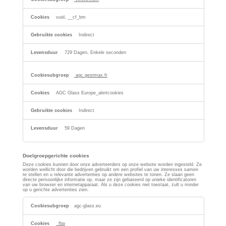
vuid, __cf_bm
Indirect
729 Dagen, Enkele seconden
agc.gestmax.fr
AGC Glass Europe_alertcookies
Indirect
59 Dagen
Doelgroepgerichte cookies
Deze cookies kunnen door onze adverteerders op onze website worden ingesteld. Ze
worden wellicht door die bedrijven gebruikt om een profiel van uw interesses samen
te stellen en u relevante advertenties op andere websites te tonen. Ze slaan geen
directe persoonlijke informatie op, maar ze zijn gebaseerd op unieke identificatoren
van uw browser en internetapparaat. Als u deze cookies niet toestaat, zult u minder
op u gerichte advertenties zien.
Doelgroepgerichte
cookies
agc-glass.eu
_fbp