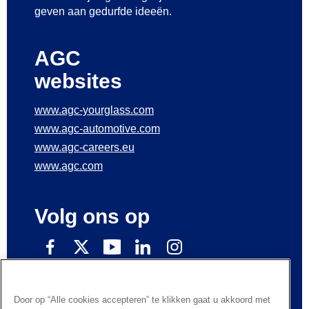
geven aan gedurfde ideeën.
AGC
websites
www.agc-yourglass.com
www.agc-automotive.com
www.agc-careers.eu
www.agc.com
Volg ons op
Schrijf in op onze nieuwsberichten
Door op “Alle cookies accepteren” te klikken gaat u akkoord met