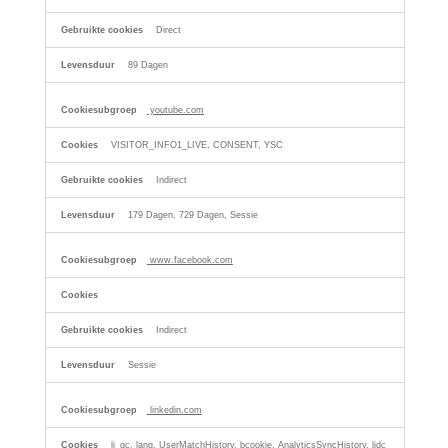
Direct
89 Dagen
youtube.com
VISITOR_INFO1_LIVE, CONSENT, YSC
Indirect
179 Dagen, 729 Dagen, Sessie
www.facebook.com
Indirect
Sessie
linkedin.com
li_gc, lang, UserMatchHistory, bcookie, AnalyticsSyncHistory, lidc