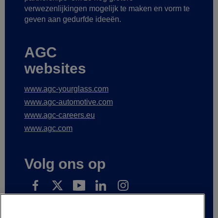
verwezenlijkingen mogelijk te maken
en vorm te
geven aan gedurfde ideeën.
AGC
websites
www.agc-yourglass.com
www.agc-automotive.com
www.agc-careers.eu
www.agc.com
Volg ons op