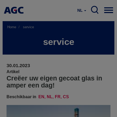
NL
Home
service
service
30.01.2023
Artikel
Creëer uw eigen gecoat glas in
amper een dag!
Beschikbaar in
EN
NL
FR
CS