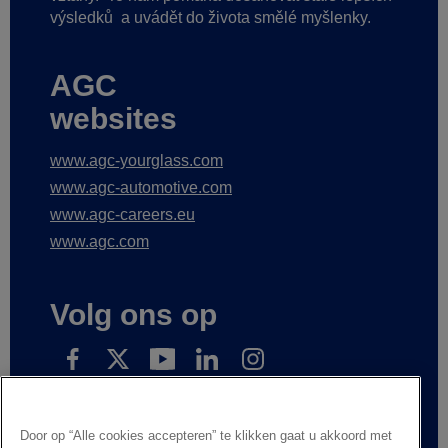
výsledků
a uvádět do života smělé myšlenky.
AGC
websites
www.agc-yourglass.com
www.agc-automotive.com
www.agc-careers.eu
www.agc.com
Volg ons op
Přihlaste se k odběru našich novinek
Door op “Alle cookies accepteren” te klikken gaat u akkoord met