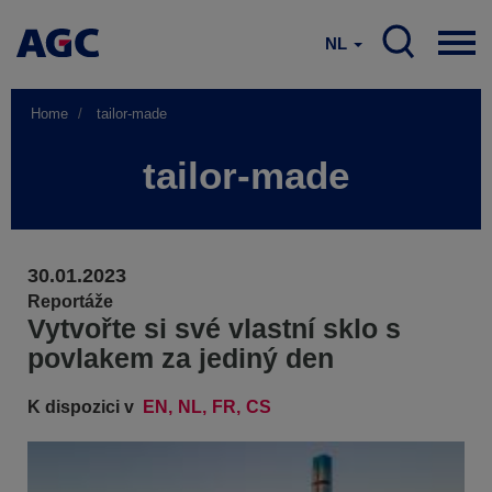
NL
Home
tailor-made
tailor-made
30.01.2023
Reportáže
Vytvořte si své vlastní sklo s
povlakem za jediný den
K dispozici v
EN
NL
FR
CS