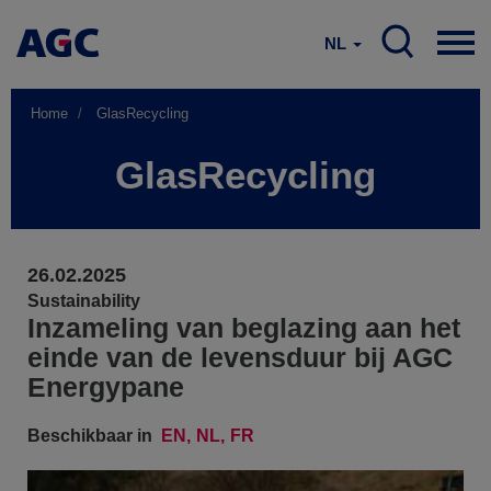
NL
Home
GlasRecycling
GlasRecycling
26.02.2025
Sustainability
Inzameling van beglazing aan het
einde van de levensduur bij AGC
Energypane
Beschikbaar in
EN
NL
FR