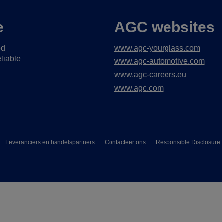
e
AGC websites
ed
www.agc-yourglass.com
liable
www.agc-automotive.com
www.agc-careers.eu
www.agc.com
Leveranciers en handelspartners
Contacteer ons
Responsible Disclosure