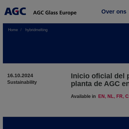
Main
Over ons
navigation
Home
hybridmelting
Inicio oficial del
16.10.2024
planta de AGC e
Sustainability
Available in
EN
NL
FR
C