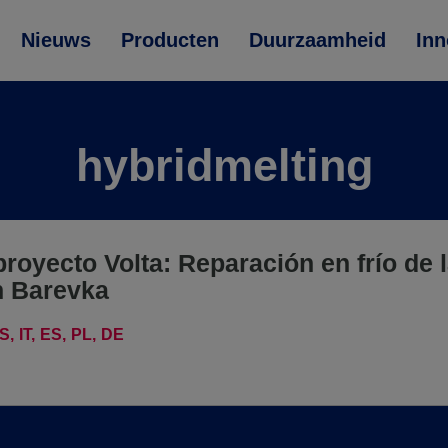
Nieuws
Producten
Duurzaamheid
Inn
hybridmelting
 proyecto Volta: Reparación en frío de 
n Barevka
S
IT
ES
PL
DE