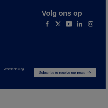
Volg ons op
Footer
Whistleblowing
Subscribe to receive our news