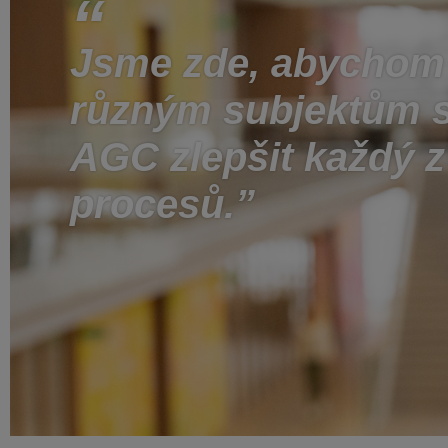
Jsme zde, abychom
různým subjektům s
AGC zlepšit každý z 
procesů.