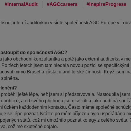
InternalAudit
AGCcareers
InspireProgress
isou, interní auditorkou v sídle společnosti AGC Europe v Lou
 nastoupit do společnosti AGC?
a jako obchodní konzultantka a poté jako externí auditorka v me
Po třech letech jsem tam hledala novou pozici se specifickými kr
acovat mimo Brusel a zůstat u auditorské činnosti. Když jsem n
a splněna.
členění?
proběhl ještě lépe, než jsem si představovala. Nastoupila jsem
é republice, a od svého příchodu jsem se cítila jako nedílná sou
lmi úzkém každodenním kontaktu. Často máme společné schůzky
je se lépe poznat. Krátce po mém příjezdu bylo uspořádáno me
ojených států, což mi umožnilo poznat kolegy z celého světa. Cí
iva, což mě skutečně dojalo.