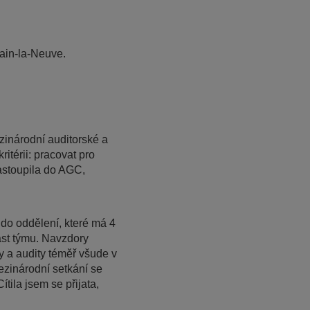
vain-la-Neuve.
zinárodní auditorské a
itérii: pracovat pro
astoupila do AGC,
 do oddělení, které má 4
část týmu. Navzdory
 a audity téměř všude v
zinárodní setkání se
tila jsem se přijata,