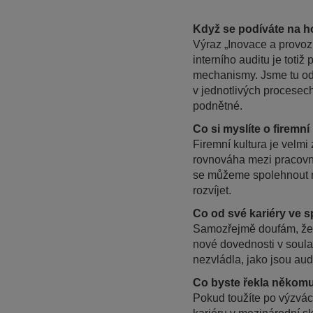
Když se podíváte na ho
Výraz „Inovace a provoz
interního auditu je toti
mechanismy. Jsme tu od
v jednotlivých procesech
podnětné.
Co si myslíte o firemn
Firemní kultura je velmi
rovnováha mezi pracovn
se můžeme spolehnout na
rozvíjet.
Co od své kariéry ve 
Samozřejmě doufám, že 
nové dovednosti v soulad
nezvládla, jako jsou au
Co byste řekla někomu
Pokud toužíte po výzvác