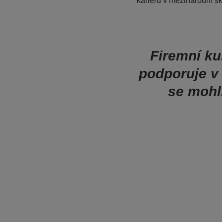
kariéru v mezinárodní sk
Firemní ku
podporuje v
se mohl