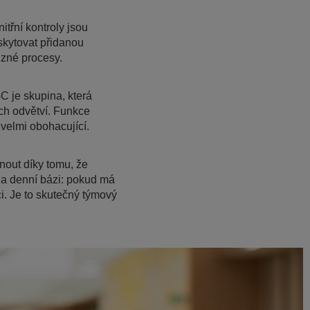
itřní kontroly jsou
kytovat přidanou
ůzné procesy.
C je skupina, která
ch odvětví. Funkce
 velmi obohacující.
nout díky tomu, že
 na denní bázi: pokud má
. Je to skutečný týmový