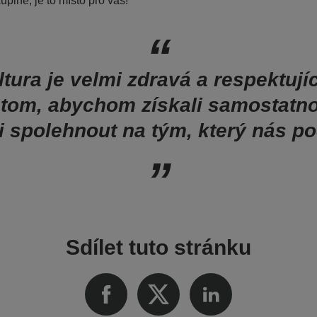
upině, je to místo pro vás!
ltura je velmi zdravá a respektují
 tom, abychom získali samostatno
i spolehnout na tým, který nás po
Sdílet tuto stránku