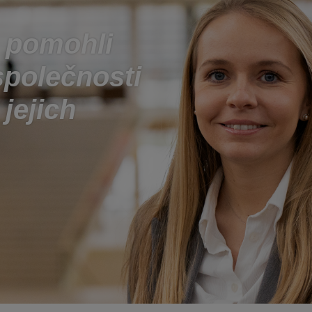
 pomohli
polečnosti
jejich