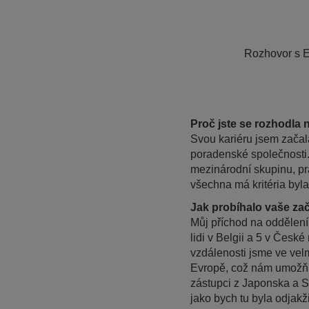
Rozhovor s El
Proč jste se rozhodla
Svou kariéru jsem začal
poradenské společnosti. 
mezinárodní skupinu, pr
všechna má kritéria byl
Jak probíhalo vaše za
Můj příchod na oddělení 
lidi v Belgii a 5 v Česk
vzdálenosti jsme ve ve
Evropě, což nám umožňu
zástupci z Japonska a Sp
jako bych tu byla odjakž