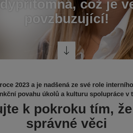
dypřítomná, což je v
povzbuzující!
 roce 2023 a je nadšená ze své role interníh
unkční povahu úkolů a kulturu spolupráce v 
ujte k pokroku tím, že
správné věci