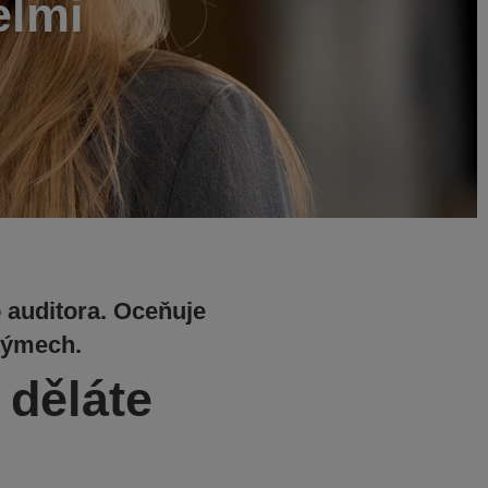
elmi
o auditora. Oceňuje
týmech.
 děláte