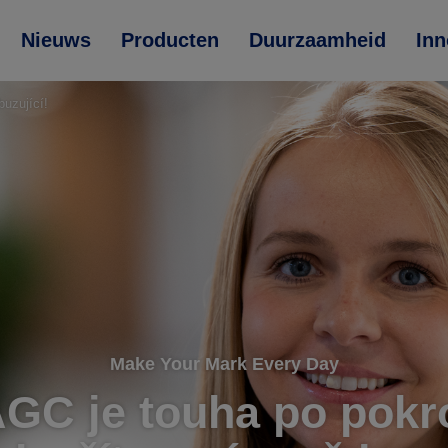
Nieuws
Producten
Duurzaamheid
Inn
uzující!
Make Your Mark Every Day
AGC je touha po pokr