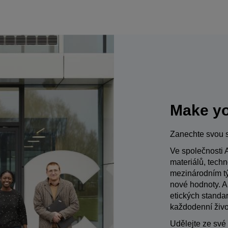
Make yo
Zanechte svou 
Ve společnosti 
materiálů, techn
mezinárodním tý
nové hodnoty. A
etických standar
každodenní život
Udělejte ze své