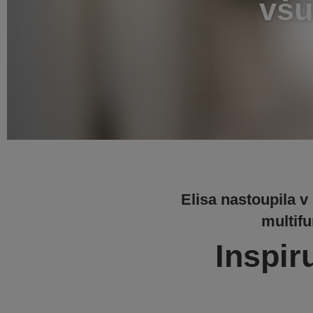
všu
Elisa nastoupila v
multif
Inspir