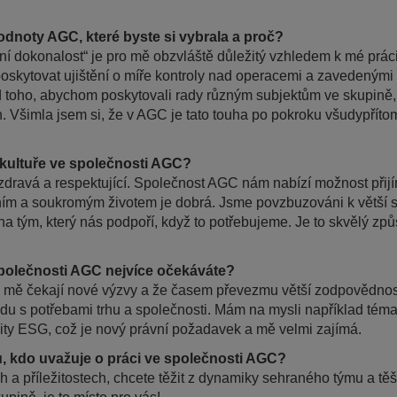
dnoty AGC, které byste si vybrala a proč?
ní dokonalost“ je pro mě obzvláště důležitý vzhledem k mé práci
ž poskytovat ujištění o míře kontroly nad operacemi a zavedenými 
 toho, abychom poskytovali rady různým subjektům ve skupině,
. Všimla jsem si, že v AGC je tato touha po pokroku všudypřítom
í kultuře ve společnosti AGC?
 zdravá a respektující. Společnost AGC nám nabízí možnost přij
ím a soukromým životem je dobrá. Jsme povzbuzováni k větší s
 tým, který nás podpoří, když to potřebujeme. Je to skvělý způs
společnosti AGC nejvíce očekáváte?
mě čekají nové výzvy a že časem převezmu větší zodpovědnost.
u s potřebami trhu a společnosti. Mám na mysli například témat
dity ESG, což je nový právní požadavek a mě velmi zajímá.
, kdo uvažuje o práci ve společnosti AGC?
h a příležitostech, chcete těžit z dynamiky sehraného týmu a tě