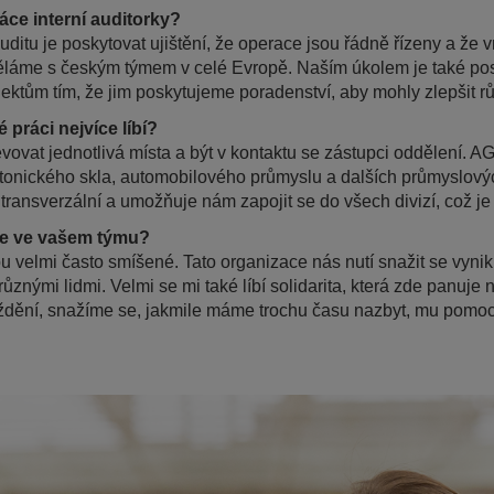
áce interní auditorky?
ditu je poskytovat ujištění, že operace jsou řádně řízeny a že vn
ěláme s českým týmem v celé Evropě. Naším úkolem je také pos
ktům tím, že jim poskytujeme poradenství, aby mohly zlepšit r
 práci nejvíce líbí?
vat jednotlivá místa a být v kontaktu se zástupci oddělení. AG
ektonického skla, automobilového průmyslu a dalších průmyslový
i transverzální a umožňuje nám zapojit se do všech divizí, což je
ce ve vašem týmu?
u velmi často smíšené. Tato organizace nás nutí snažit se vynik
ůznými lidmi. Velmi se mi také líbí solidarita, která zde panuje
dění, snažíme se, jakmile máme trochu času nazbyt, mu pomoci