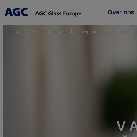
Main
Over ons
navigation
Home
V AGC je touha po pokroku všudypřítomná, což je velmi povzb
V 