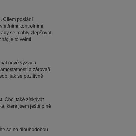
. Cílem poslání
vnitřními kontrolními
 aby se mohly zlepšovat
ná; je to velmi
ímat nové výzvy a
amostatnosti a zároveň
ob, jak se pozitivně
 Chci také získávat
a, která jsem ještě plně
šíte se na dlouhodobou