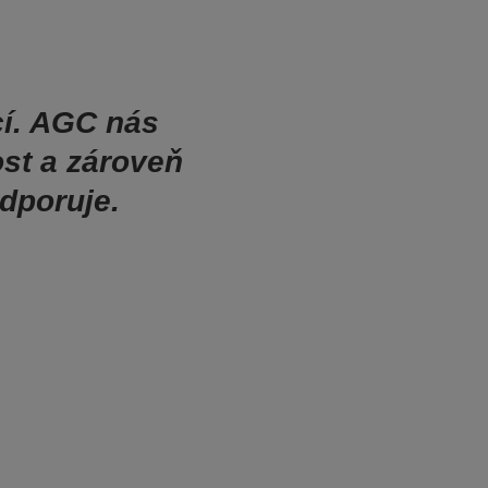
cí. AGC nás
st a zároveň
dporuje.