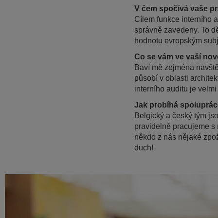
V čem spočívá vaše pr
Cílem funkce interního au
správně zavedeny. To d
hodnotu evropským subje
Co se vám ve vaší nové
Baví mě zejména navštěvo
působí v oblasti archit
interního auditu je velm
Jak probíhá spoluprá
Belgický a český tým jso
pravidelně pracujeme s r
někdo z nás nějaké zpož
duch!