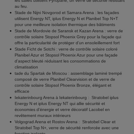
les salles utilisent Pyropane, un verre de sécurité résistant
au feu.
Stade de Nijni Novgorod et Samara Arena : les façades
utilisent Energy NT, iplus Energy N et Planibel Top N+T
pour une meilleure isolation thermique des bâtiments
Stade de Mordovie de Saransk et Kazan Arena : verre de
contrôle solaire Stopsol Phoenix Grey pour la façade qui
offre la particularité de protéger d’un ensoleillement fort
Stade Ficht de Sotchi : verre de contrôle solaire coloré
Planibel Azur et Stopsol Phoenix Azur pour une façade
d’aspect bleuté réduisant les consommations de
climatisation
tade du Spartak de Moscou : assemblage laminé trempé
composé de verre Planibel Clearvision et de verre de
contrôle solaire Stopsol Phoenix Bronze, élégant et
efficace
Iekaterinbourg Arena à Iekaterinbourg : Stratobel iplus
Energy N et iplus Energy NT qui allie sécurité et
économies d’énergie et verre décoratif Lacobel en
revêtement muraux intérieurs
Volgograd Arena et Rostov Arena : Stratobel Clear et
Stratobel Top N+, verre de sécurité renforcée avec une
fonction isolante.