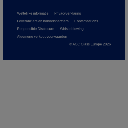
Wettelijke informatie
Privacyverklaring
Leveranciers en handelspartners
Contacteer ons
Responsible Disclosure
Whistleblowing
Algemene verkoopvoorwaarden
© AGC Glass Europe 2026
Footer