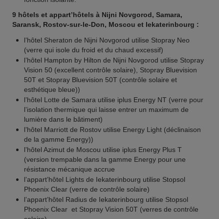
9 hôtels et appart’hôtels à Nijni Novgorod, Samara,
Saransk, Rostov-sur-le-Don, Moscou et Iekaterinbourg :
l’hôtel Sheraton de Nijni Novgorod utilise Stopray Neo
(verre qui isole du froid et du chaud excessif)
l’hôtel Hampton by Hilton de Nijni Novgorod utilise Stopray
Vision 50 (excellent contrôle solaire), Stopray Bluevision
50T et Stopray Bluevision 50T (contrôle solaire et
esthétique bleue))
l’hôtel Lotte de Samara utilise iplus Energy NT (verre pour
l’isolation thermique qui laisse entrer un maximum de
lumière dans le bâtiment)
l’hôtel Marriott de Rostov utilise Energy Light (déclinaison
de la gamme Energy))
l’hôtel Azimut de Moscou utilise iplus Energy Plus T
(version trempable dans la gamme Energy pour une
résistance mécanique accrue
l’appart’hôtel Lights de Iekaterinbourg utilise Stopsol
Phoenix Clear (verre de contrôle solaire)
l’appart’hôtel Radius de Iekaterinbourg utilise Stopsol
Phoenix Clear et Stopray Vision 50T (verres de contrôle