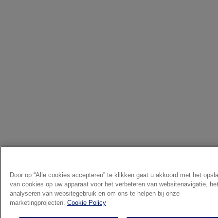
Door op “Alle cookies accepteren” te klikken gaat u akkoord met het opsl
van cookies op uw apparaat voor het verbeteren van websitenavigatie, he
analyseren van websitegebruik en om ons te helpen bij onze
marketingprojecten.
Cookie Policy