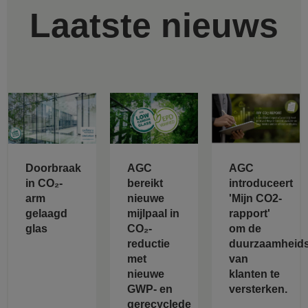
Laatste nieuws
Doorbraak
AGC
AGC
in CO₂-
bereikt
introduceert
arm
nieuwe
'Mijn CO2-
gelaagd
mijlpaal in
rapport'
glas
CO₂-
om de
reductie
duurzaamheids
met
van
nieuwe
klanten te
GWP- en
versterken.
gerecyclede