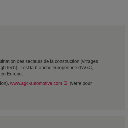
nation des secteurs de la construction (vitrages
t high-tech). Il est la branche européenne d’AGC,
s en Europe.
tion),
www.agc-automotive.com
(verre pour