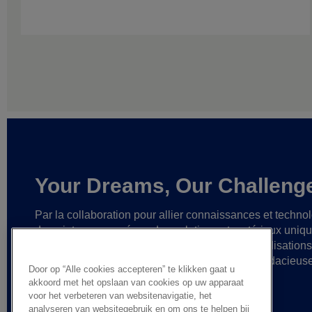
Your Dreams, Our Challeng
Par la collaboration pour allier connaissances et techno
de pointe,
nous créons des solutions et matériaux uniq
ainsi que des partenariats fiables
en vue de réalisation
cesse plus grandes
et d’idées toujours plus audacieus
Door op “Alle cookies accepteren” te klikken gaat u
akkoord met het opslaan van cookies op uw apparaat
voor het verbeteren van websitenavigatie, het
analyseren van websitegebruik en om ons te helpen bij