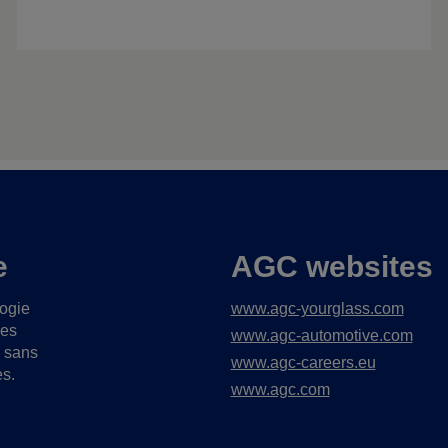
e
AGC websites
logie
www.agc-yourglass.com
ues
www.agc-automotive.com
s sans
www.agc-careers.eu
es.
www.agc.com