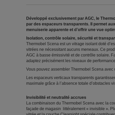
Développé exclusivement par AGC, le Thermob
par des espaceurs transparents. Il permet aux
menuiserie apparente et d’offrir une vue opti
Isolation, contrôle solaire, sécurité et trans
Thermobel Scena est un vitrage isolant doté d’es
vitrées ne nécessitant aucuns meneaux. Ce prod
AGC à basse émissivité et de contrôle solaire. Fa
adaptez précisément les niveaux de performance
Vous pouvez assembler Thermobel Scena avec un v
Les espaceurs verticaux transparents garantiss
maximale grâce à l’absence totale d’obstacles vi
Invisibilité et neutralité accrues
La combinaison du Thermobel Scena avec la couc
façade de magasin littéralement « invisible ». 
vitrée et la couche Clearsight spéciale contribuer