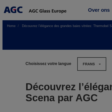
Main
Over ons
navigation
Home
Découvrez l’élégance des grandes baies vitrées: Thermobel 
Choisissez votre langue
FRANS
Découvrez l’éléga
Scena par AGC