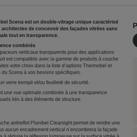
el Scena est un double-vitrage unique caractérisé
P
 architectes de concevoir des façades vitrées sans
male tout en transparence.
parence combinés
paceurs verticaux transparents pour des applications
uit est compatible avec la gamme de produits à couche
ites votre choix dans la liste d’options Thermobel et
 du Scena à vos besoins spécifiques.
erre trempé et/ou feuilleté de sécurité.
ent une vue optimale combinée à une transparence
suels liés à des éléments de structure.
he antireflet Planibel Clearsight permet de rendre une
Plus aucun encadrement vertical n’encombrera la façade
a à réduire la réflexion lumineuse sur la surface vitrée à