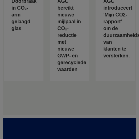
Doorbraak
AGC
AGC
in CO₂-
bereikt
introduceert
arm
nieuwe
'Mijn CO2-
gelaagd
mijlpaal in
rapport'
glas
CO₂-
om de
reductie
duurzaamheids
met
van
nieuwe
klanten te
GWP- en
versterken.
gerecyclede
waarden