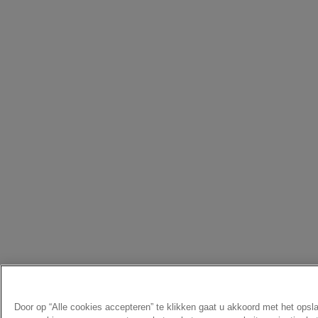
Door op “Alle cookies accepteren” te klikken gaat u akkoord met het opsl