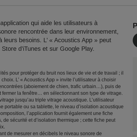
lication qui aide les utilisateurs à
P
n sonore rencontrée dans leur environnement,
 à leurs besoins. L’ « Acoustics App » peut
 Store d’iTunes et sur Google Play.
s pour protéger du bruit nos lieux de vie et de travail ; il
hoix. L’ « Acoustics App » invite l’utilisateur à choisir
ncontrées (aboiement de chien, trafic urbain…), puis de
ut fermer la fenêtre… en sélectionnant son type de vitrage.
trage jusqu’au triple vitrage acoustique. L’utilisateur
e portable ou sa tablette, le niveau d’isolation acoustique
omposition, l’application fournit également une fiche
de sécurité et d’isolation thermique ; cette fiche peut
ix.
ant de mesurer en décibels le niveau sonore de