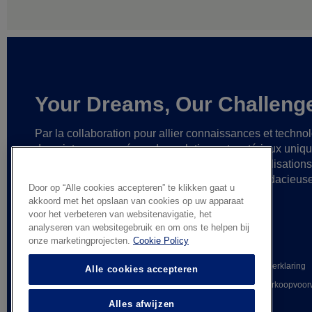
Your Dreams, Our Challeng
Par la collaboration pour allier connaissances et techno
de pointe,
nous créons des solutions et matériaux uniq
ainsi que des partenariats fiables
en vue de réalisation
cesse plus grandes
et d’idées toujours plus audacieus
Door op “Alle cookies accepteren” te klikken gaat u
akkoord met het opslaan van cookies op uw apparaat
voor het verbeteren van websitenavigatie, het
analyseren van websitegebruik en om ons te helpen bij
onze marketingprojecten.
Cookie Policy
© AGC Glass Europe 2026
Wettelijke informatie
Privacyverklaring
Alle cookies accepteren
Whistleblowing
Algemene verkoopvoor
Alles afwijzen