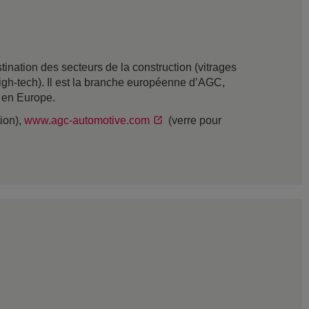
nation des secteurs de la construction (vitrages
t high-tech). Il est la branche européenne d’AGC,
s en Europe.
tion),
www.agc-automotive.com
(verre pour