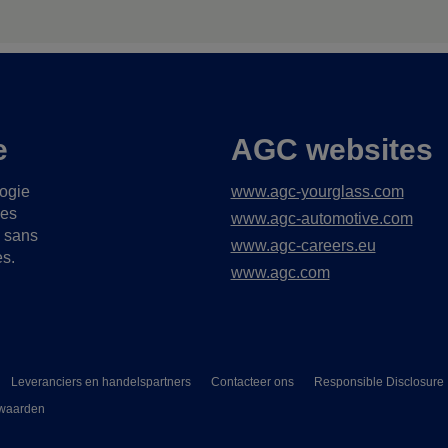
e
AGC websites
logie
www.agc-yourglass.com
ues
www.agc-automotive.com
s sans
www.agc-careers.eu
es.
www.agc.com
Leveranciers en handelspartners
Contacteer ons
Responsible Disclosure
waarden