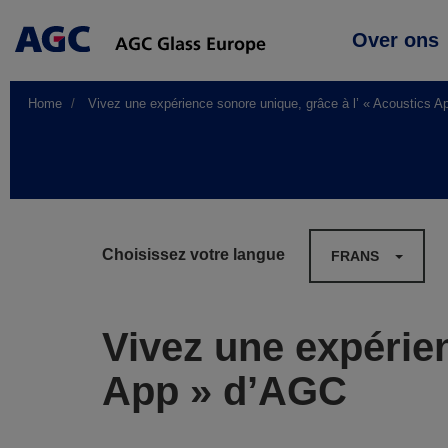
Main
Over ons
navigation
Home
Vivez une expérience sonore unique, grâce à l’ « Acoustics 
Choisissez votre langue
FRANS
Vivez une expérien
App » d’AGC