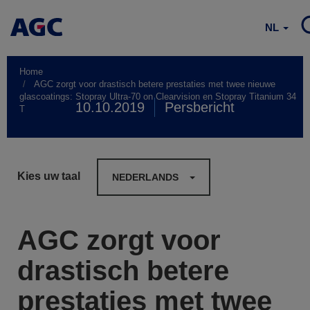
NL
Home
AGC zorgt voor drastisch betere prestaties met twee nieuwe
glascoatings: Stopray Ultra-70 on Clearvision en Stopray Titanium 34
10.10.2019
Persbericht
T
Kies uw taal
NEDERLANDS
AGC zorgt voor
drastisch betere
prestaties met twee