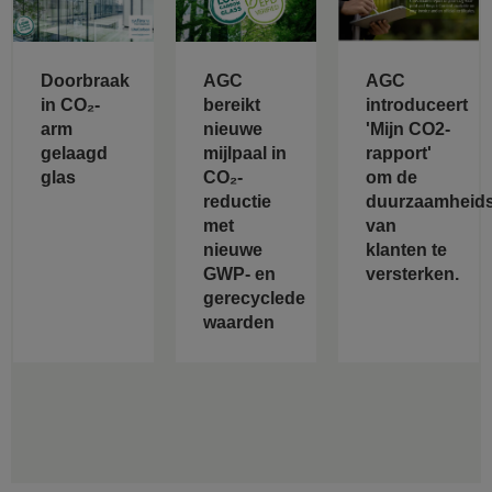
Doorbraak
AGC
AGC
in CO₂-
bereikt
introduceert
arm
nieuwe
'Mijn CO2-
gelaagd
mijlpaal in
rapport'
glas
CO₂-
om de
reductie
duurzaamheids
met
van
nieuwe
klanten te
GWP- en
versterken.
gerecyclede
waarden