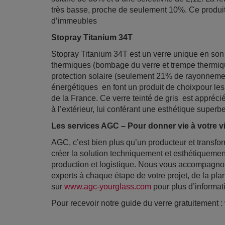
très basse, proche de seulement 10%. Ce produit
d’immeubles
Stopray Titanium 34T
Stopray Titanium 34T est un verre unique en son
thermiques (bombage du verre et trempe thermiqu
protection solaire (seulement 21% de rayonnemen
énergétiques en font un produit de choixpour les 
de la France. Ce verre teinté de gris est apprécié 
à l’extérieur, lui conférant une esthétique superbe
Les services AGC – Pour donner vie à votre v
AGC, c’est bien plus qu’un producteur et transfor
créer la solution techniquement et esthétiquement
production et logistique. Nous vous accompagnon
experts à chaque étape de votre projet, de la plan
sur
www.agc-yourglass.com
pour plus d’informat
Pour recevoir notre guide du verre gratuitement :