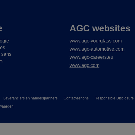
e
AGC websites
logie
www.agc-yourglass.com
ues
www.agc-automotive.com
s sans
www.agc-careers.eu
es.
www.agc.com
Leveranciers en handelspartners
Contacteer ons
Responsible Disclosure
waarden