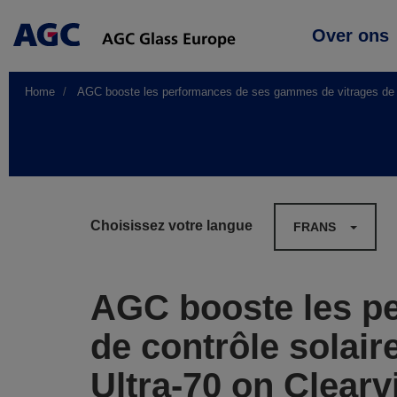
Main
Over ons
navigation
Home
AGC booste les performances de ses gammes de vitrages de co
Choisissez votre langue
FRANS
AGC booste les p
de contrôle solai
Ultra-70 on Clearv