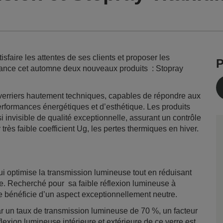
faire les attentes de ses clients et proposer les
P
C lance cet automne deux nouveaux produits : Stopray
 verriers hautement techniques, capables de répondre aux
rformances énergétiques et d’esthétique. Les produits
 invisible de qualité exceptionnelle, assurant un contrôle
 très faible coefficient Ug, les pertes thermiques en hiver.
ui optimise la transmission lumineuse tout en réduisant
re. Recherché pour sa faible réflexion lumineuse à
ge bénéficie d’un aspect exceptionnellement neutre.
ar un taux de transmission lumineuse de 70 %, un facteur
flexion lumineuse intérieure et extérieure de ce verre est