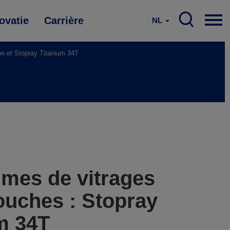
ovatie
Carrière
NL
on et Stopray Titanium 34T
mes de vitrages
ouches : Stopray
um 34T