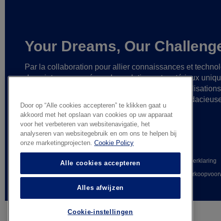
Your Dreams, Our Challeng
Par la collaboration pour allier connaissances et techno
de pointe,
nous créons des solutions et matériaux uniq
ainsi que des partenariats fiables
en vue de réalisation
cesse plus grandes
et d’idées toujours plus audacieus
Door op “Alle cookies accepteren” te klikken gaat u
akkoord met het opslaan van cookies op uw apparaat
voor het verbeteren van websitenavigatie, het
analyseren van websitegebruik en om ons te helpen bij
onze marketingprojecten.
Cookie Policy
© AGC Glass Europe 2026
Wettelijke informatie
Privacyverklaring
Alle cookies accepteren
Whistleblowing
Algemene verkoopvoor
Alles afwijzen
Cookie-instellingen