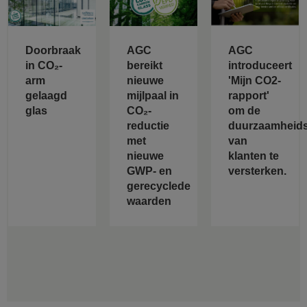
Doorbraak
AGC
AGC
in CO₂-
bereikt
introduceert
arm
nieuwe
'Mijn CO2-
gelaagd
mijlpaal in
rapport'
glas
CO₂-
om de
reductie
duurzaamheids
met
van
nieuwe
klanten te
GWP- en
versterken.
gerecyclede
waarden