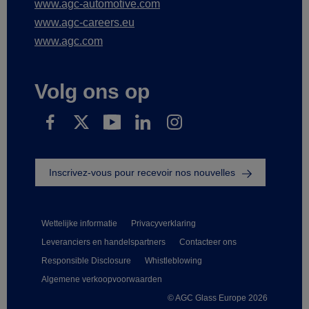
www.agc-automotive.com
www.agc-careers.eu
www.agc.com
Volg ons op
Inscrivez-vous pour recevoir nos nouvelles
Wettelijke informatie
Privacyverklaring
Leveranciers en handelspartners
Contacteer ons
Responsible Disclosure
Whistleblowing
Algemene verkoopvoorwaarden
© AGC Glass Europe 2026