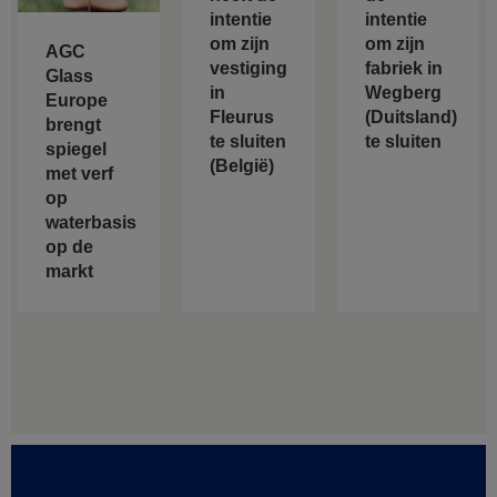
intentie
intentie
om zijn
om zijn
AGC
vestiging
fabriek in
Glass
in
Wegberg
Europe
Fleurus
(Duitsland)
brengt
te sluiten
te sluiten
spiegel
(België)
met verf
op
waterbasis
op de
markt