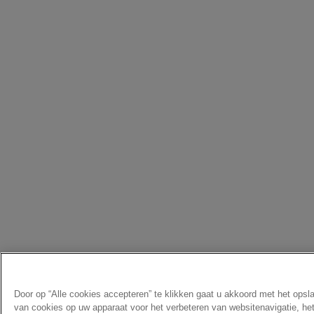
Door op “Alle cookies accepteren” te klikken gaat u akkoord met het opsl
van cookies op uw apparaat voor het verbeteren van websitenavigatie, he