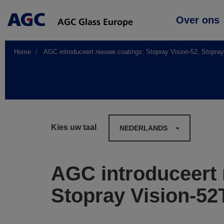
Main
Over ons
navigation
Home
AGC introduceert nieuwe coatings: Stopray Vision-52, Stopray
Kies uw taal
NEDERLANDS
AGC introduceert 
Stopray Vision-52