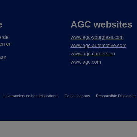
e
AGC websites
erde
www.agc-yourglass.com
gen en
www.agc-automotive.com
www.agc-careers.eu
aan
www.agc.com
Leveranciers en handelspartners
Contacteer ons
Responsible Disclosure