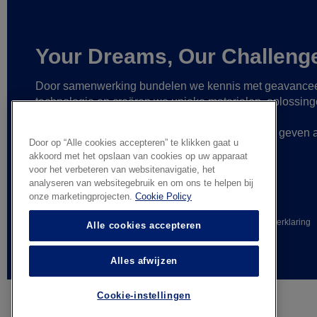
Your Dreams, Our Challeng
Door samenwerking bundelen we kennis met geavance
technologie
en creëren we unieke materialen, oplossin
betrouwbare partnerships
om zo nog grotere
verwezenlijkingen mogelijk te maken
en vorm te geven 
Door op “Alle cookies accepteren” te klikken gaat u
gedurfde ideeën.
akkoord met het opslaan van cookies op uw apparaat
voor het verbeteren van websitenavigatie, het
analyseren van websitegebruik en om ons te helpen bij
onze marketingprojecten.
Cookie Policy
© AGC Glass Europe 2026
Wettelijke informatie
Privacyverklaring
Alle cookies accepteren
Algemene verkoopvoorwaarden
Alles afwijzen
Cookie-instellingen