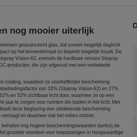
D
en nog mooier uiterlijk
vereisen geavanceerd glas, dat zoveel mogelijk daglicht
mpact op het binnenklimaat zo beperkt mogelijk houdt. De
opray Vision-62, evenals de hardbare versies Stopray
GC-producten, die zijn uitgerust met een verbeterde
ren coating, waardoor ze voortreffelijke bescherming
ntoetredingsfactor van 33% (Stopray Vision-62) en 27%
k 62% en 52% zichtbaar licht door, waarmee ze op een
e jaar te zorgen voor ruimten die baden in het licht. Met
 biedt deze beglazing een uitstekende bescherming
verlaagt en daarmee ook het milieu ontziet.
 behalen nog hogere beschermingswaarden dankzij de
Het grootste voordeel voor toepassingen in hoogwaardige