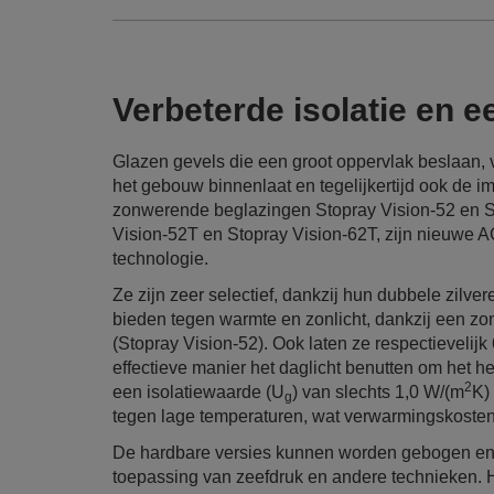
Verbeterde isolatie en e
Glazen gevels die een groot oppervlak beslaan, 
het gebouw binnenlaat en tegelijkertijd ook de i
zonwerende beglazingen Stopray Vision-52 en St
Vision-52T en Stopray Vision-62T, zijn nieuwe A
technologie.
Ze zijn zeer selectief, dankzij hun dubbele zilve
bieden tegen warmte en zonlicht, dankzij een zo
(Stopray Vision-52). Ook laten ze respectievelij
effectieve manier het daglicht benutten om het hel
2
een isolatiewaarde (U
) van slechts 1,0 W/(m
K)
g
tegen lage temperaturen, wat verwarmingskosten 
De hardbare versies kunnen worden gebogen en
toepassing van zeefdruk en andere technieken. 