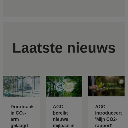
Laatste nieuws
Doorbraak
AGC
AGC
in CO₂-
bereikt
introduceert
arm
nieuwe
'Mijn CO2-
gelaagd
mijlpaal in
rapport'