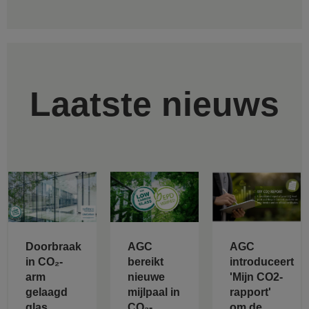
Laatste nieuws
Doorbraak
AGC
AGC
in CO₂-
bereikt
introduceert
arm
nieuwe
'Mijn CO2-
gelaagd
mijlpaal in
rapport'
glas
CO₂-
om de