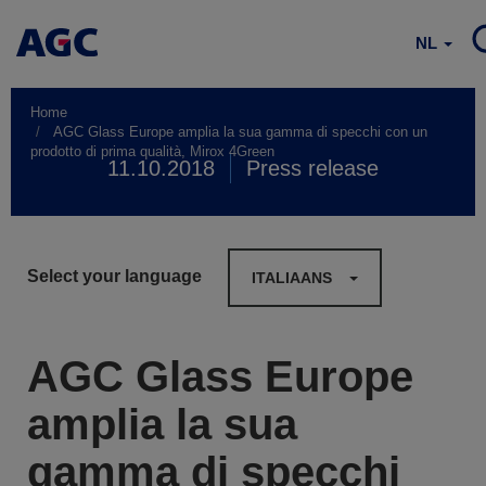
NL
Home
AGC Glass Europe amplia la sua gamma di specchi con un
prodotto di prima qualità, Mirox 4Green
11.10.2018
Press release
Select your language
ITALIAANS
AGC Glass Europe
amplia la sua
gamma di specchi