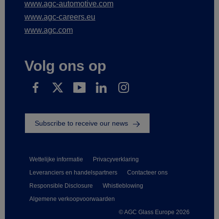
www.agc-automotive.com
www.agc-careers.eu
www.agc.com
Volg ons op
Subscribe to receive our news
Wettelijke informatie
Privacyverklaring
Leveranciers en handelspartners
Contacteer ons
Responsible Disclosure
Whistleblowing
Algemene verkoopvoorwaarden
© AGC Glass Europe 2026