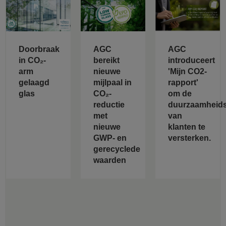
Doorbraak
AGC
AGC
in CO₂-
bereikt
introduceert
arm
nieuwe
'Mijn CO2-
gelaagd
mijlpaal in
rapport'
glas
CO₂-
om de
reductie
duurzaamheids
met
van
nieuwe
klanten te
GWP- en
versterken.
gerecyclede
waarden