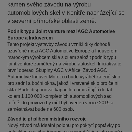
kámen svého závodu na výrobu
automobilových skel v Kenitře nacházející se
v severní přímořské oblasti země.
Podnik typu Joint venture mezi AGC Automotive
Europe a Induverem
Tento projekt výstavby závodu vznikl díky dohodě
uzavřené mezi AGC Automotive Europe a Induverem,
marockým výrobcem skla s cílem založit podnik typu
joint venture zaměřený na výrobu autoskel. Iniciativa je
první operací Skupiny AGC v Africe. Závod AGC
Automotive Induver Morocco bude vyrábět kalené sklo
pro zadní a boční okna, jakož i vrstvené sklo pro čelní
skla. Bude disponovat kapacitou umožňující dodat
kolem 1 100 000 kompletních automobilových sad
ročně, do provozu by měl být uveden v roce 2019 a
zaměstnávat bude na 600 osob.
Závod je příslibem místního rozvoje
Nový závod má ideální polohu pro pokrytí poptávky po
autosklech na jihu Evropy a v severní Africe, ale rovněž i