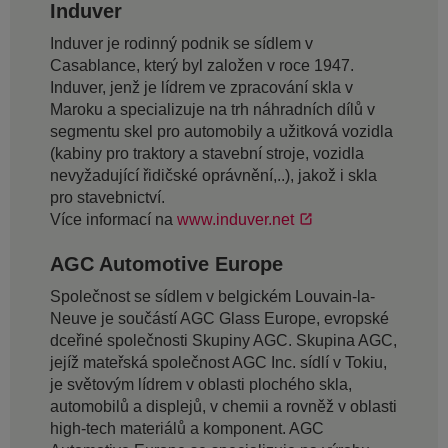
Induver
Induver je rodinný podnik se sídlem v
Casablance, který byl založen v roce 1947.
Induver, jenž je lídrem ve zpracování skla v
Maroku a specializuje na trh náhradních dílů v
segmentu skel pro automobily a užitková vozidla
(kabiny pro traktory a stavební stroje, vozidla
nevyžadující řidičské oprávnění,..), jakož i skla
pro stavebnictví.
Více informací na
www.induver.net
AGC Automotive Europe
Společnost se sídlem v belgickém Louvain-la-
Neuve je součástí AGC Glass Europe, evropské
dceřiné společnosti Skupiny AGC. Skupina AGC,
jejíž mateřská společnost AGC Inc. sídlí v Tokiu,
je světovým lídrem v oblasti plochého skla,
automobilů a displejů, v chemii a rovněž v oblasti
high-tech materiálů a komponent. AGC