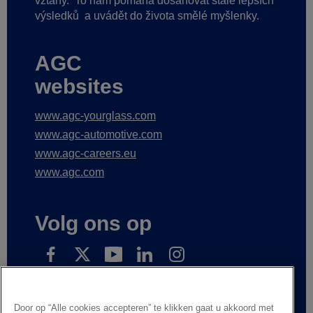
vztahy.
To nám pomáhá dosahovat stále lepších
výsledků
a uvádět do života smělé myšlenky.
AGC
websites
www.agc-yourglass.com
www.agc-automotive.com
www.agc-careers.eu
www.agc.com
Volg ons op
Přihlaste se k odběru našich novinek
Door op “Alle cookies accepteren” te klikken gaat u akkoord met