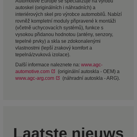
Automotive Europe se specializuje na výrobu
autoskel (originálních i náhradních) a
interiérových skel pro výrobce automobilů. Nabízí
rovněž kompletní moduly připravené k montáži
(včetně uchycovacích systémů), funkce s
vysokou přidanou hodnotou (antény, senzory,
tepelné prvky) a skla se zdokonalenými
vlastnostmi (lepší zrakový komfort a
tepelná/zvuková izolace).
Další informace naleznete na:
www.agc-
automotive.com
(originální autoskla - OEM) a
www.agc-arg.com
(náhradní autoskla - ARG).
Laatste nieuws