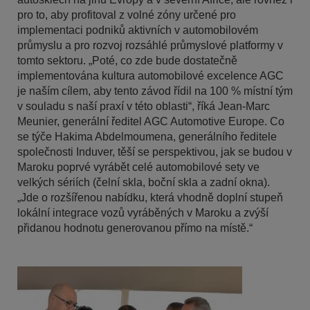
pro to, aby profitoval z volné zóny určené pro
implementaci podniků aktivních v automobilovém
průmyslu a pro rozvoj rozsáhlé průmyslové platformy v
tomto sektoru. „Poté, co zde bude dostatečně
implementována kultura automobilové excelence AGC
je naším cílem, aby tento závod řídil na 100 % místní tým
v souladu s naší praxí v této oblasti“, říká Jean-Marc
Meunier, generální ředitel AGC Automotive Europe. Co
se týče Hakima Abdelmoumena, generálního ředitele
společnosti Induver, těší se perspektivou, jak se budou v
Maroku poprvé vyrábět celé automobilové sety ve
velkých sériích (čelní skla, boční skla a zadní okna).
„Jde o rozšířenou nabídku, která vhodně doplní stupeň
lokální integrace vozů vyráběných v Maroku a zvýší
přidanou hodnotu generovanou přímo na místě.“