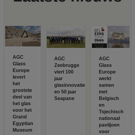
AGC
AGC
AGC
Glass
Zeebrugge
Glass
Europe
viert 100
Europe
levert
jaar
werkt
het
glasinnovatie
samen
grootste
en 50 jaar
met
deel van
Seapane
Belgisch
het glas
en
voor het
Tsjechisch
Grand
nationaal
Egyptian
paviljoen
Museum
voor