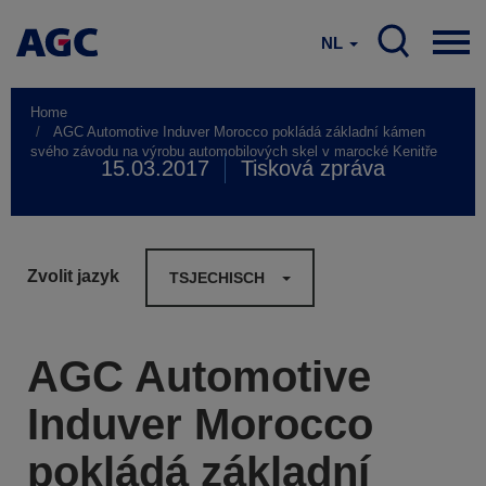
NL
Home
AGC Automotive Induver Morocco pokládá základní kámen
svého závodu na výrobu automobilových skel v marocké Kenitře
15.03.2017
Tisková zpráva
Zvolit jazyk
TSJECHISCH
AGC Automotive
Induver Morocco
pokládá základní