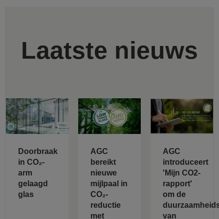
Laatste nieuws
Doorbraak
AGC
AGC
in CO₂-
bereikt
introduceert
arm
nieuwe
'Mijn CO2-
gelaagd
mijlpaal in
rapport'
glas
CO₂-
om de
reductie
duurzaamheids
met
van