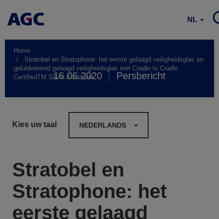
NL
Home
Stratobel en Stratophone: het eerste gelaagd veiligheidsglas en
geluidwerend gelaagd veiligheidsglas met Cradle to Cradle
16.06.2020
Persbericht
CertifiedTM Silver Keurmerk
Kies uw taal
NEDERLANDS
Stratobel en
Stratophone: het
eerste gelaagd