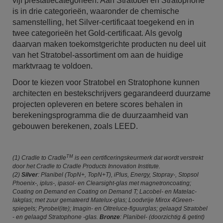
vijf prestatiecategorieën. Aan Stratobel en Stratophone
is in drie categorieën, waaronder de chemische
samenstelling, het Silver-certificaat toegekend en in
twee categorieën het Gold-certificaat. Als gevolg
daarvan maken toekomstgerichte producten nu deel uit
van het Stratobel-assortiment om aan de huidige
marktvraag te voldoen.
Door te kiezen voor Stratobel en Stratophone kunnen
architecten en bestekschrijvers gegarandeerd duurzame
projecten opleveren en betere scores behalen in
berekeningsprogramma die de duurzaamheid van
gebouwen berekenen, zoals LEED.
TM
(1) Cradle to Cradle
is een certificeringskeurmerk dat wordt verstrekt
door het Cradle to Cradle Products Innovation Institute.
(2)
Silver
: Planibel (TopN+, TopN+T), iPlus, Energy, Stopray-, Stopsol
Phoenix-, iplus-, ipasol- en Clearsight-glas met magnetroncoating;
Coating on Demand en Coating on Demand T; Lacobel- en Matelac-
lakglas; met zuur gemateerd Matelux-glas; Loodvrije Mirox 4Green-
spiegels; Pyrobel(ite); Imagin- en Oltreluce-figuurglas; gelaagd Stratobel
- en gelaagd Stratophone -glas.
Bronze
: Planibel- (doorzichtig & getint)