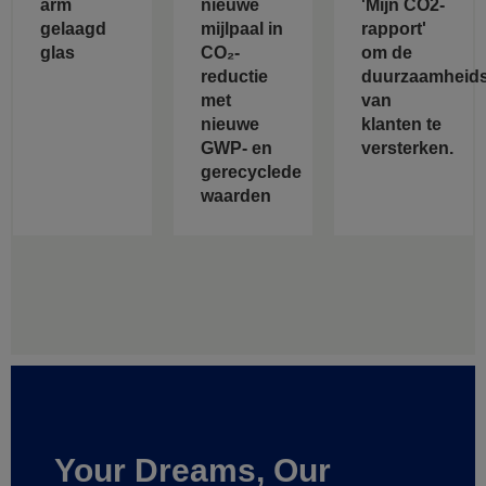
arm
nieuwe
'Mijn CO2-
gelaagd
mijlpaal in
rapport'
glas
CO₂-
om de
reductie
duurzaamheids
met
van
nieuwe
klanten te
GWP- en
versterken.
gerecyclede
waarden
Your Dreams, Our