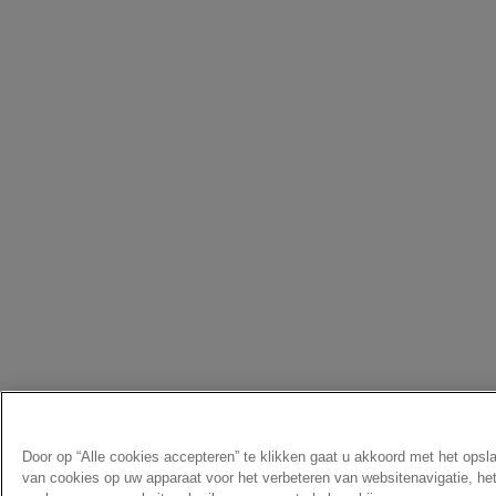
Door op “Alle cookies accepteren” te klikken gaat u akkoord met het opsl
van cookies op uw apparaat voor het verbeteren van websitenavigatie, he