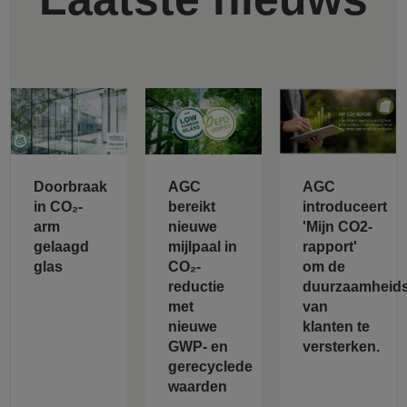
Doorbraak
AGC
AGC
in CO₂-
bereikt
introduceert
arm
nieuwe
'Mijn CO2-
gelaagd
mijlpaal in
rapport'
glas
CO₂-
om de
reductie
duurzaamheids
met
van
nieuwe
klanten te
GWP- en
versterken.
gerecyclede
waarden