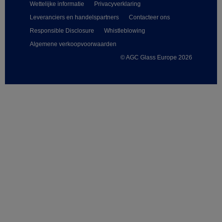
Wettelijke informatie
Privacyverklaring
Leveranciers en handelspartners
Contacteer ons
Responsible Disclosure
Whistleblowing
Algemene verkoopvoorwaarden
© AGC Glass Europe 2026
Footer