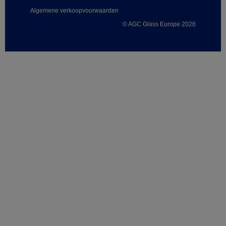
Algemene verkoopvoorwaarden
© AGC Glass Europe 2026
Footer