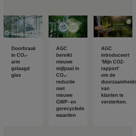
Doorbraak
AGC
AGC
in CO₂-
bereikt
introduceert
arm
nieuwe
'Mijn CO2-
gelaagd
mijlpaal in
rapport'
glas
CO₂-
om de
reductie
duurzaamheids
met
van
nieuwe
klanten te
GWP- en
versterken.
gerecyclede
waarden