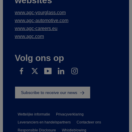
websites
www.agc-yourglass.com
www.agc-automotive.com
www.agc-careers.eu
www.agc.com
Volg ons op
Subscribe to receive our news
Wettelijke informatie
Privacyverklaring
Leveranciers en handelspartners
Contacteer ons
Responsible Disclosure
Whistleblowing