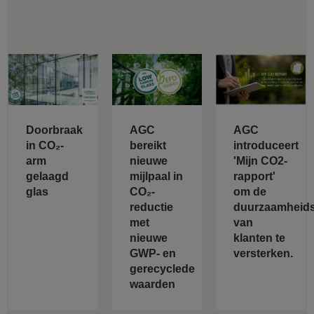
Doorbraak
AGC
AGC
in CO₂-
bereikt
introduceert
arm
nieuwe
'Mijn CO2-
gelaagd
mijlpaal in
rapport'
glas
CO₂-
om de
reductie
duurzaamheids
met
van
nieuwe
klanten te
GWP- en
versterken.
gerecyclede
waarden