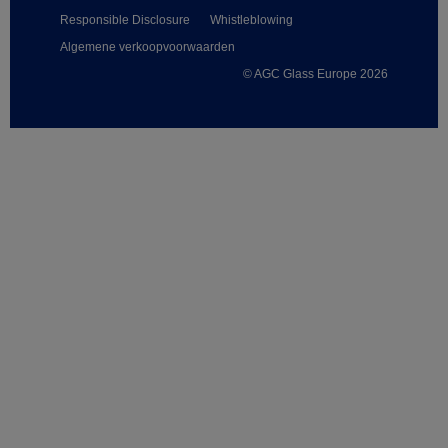
Responsible Disclosure
Whistleblowing
Algemene verkoopvoorwaarden
© AGC Glass Europe 2026
Footer