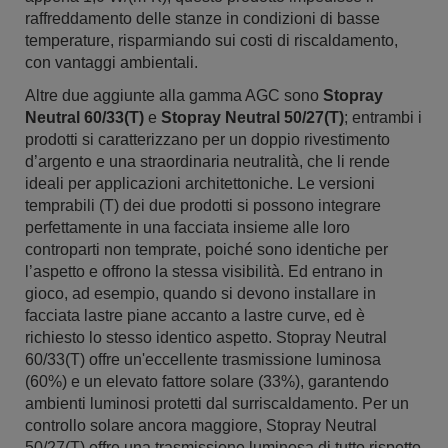
raffreddamento delle stanze in condizioni di basse
temperature, risparmiando sui costi di riscaldamento,
con vantaggi ambientali.
Altre due aggiunte alla gamma AGC sono
Stopray
Neutral 60/33(T)
e
Stopray Neutral 50/27(T)
; entrambi i
prodotti si caratterizzano per un doppio rivestimento
d’argento e una straordinaria neutralità, che li rende
ideali per applicazioni architettoniche. Le versioni
temprabili (T) dei due prodotti si possono integrare
perfettamente in una facciata insieme alle loro
controparti non temprate, poiché sono identiche per
l’aspetto e offrono la stessa visibilità. Ed entrano in
gioco, ad esempio, quando si devono installare in
facciata lastre piane accanto a lastre curve, ed è
richiesto lo stesso identico aspetto. Stopray Neutral
60/33(T) offre un'eccellente trasmissione luminosa
(60%) e un elevato fattore solare (33%), garantendo
ambienti luminosi protetti dal surriscaldamento. Per un
controllo solare ancora maggiore, Stopray Neutral
50/27(T) offre una trasmissione luminosa di tutto rispetto