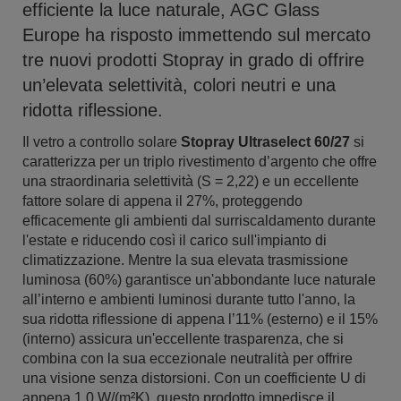
efficiente la luce naturale, AGC Glass
Europe ha risposto immettendo sul mercato
tre nuovi prodotti Stopray in grado di offrire
un’elevata selettività, colori neutri e una
ridotta riflessione.
Il vetro a controllo solare
Stopray Ultraselect 60/27
si
caratterizza per un triplo rivestimento d’argento che offre
una straordinaria selettività (S = 2,22) e un eccellente
fattore solare di appena il 27%, proteggendo
efficacemente gli ambienti dal surriscaldamento durante
l'estate e riducendo così il carico sull'impianto di
climatizzazione. Mentre la sua elevata trasmissione
luminosa (60%) garantisce un'abbondante luce naturale
all’interno e ambienti luminosi durante tutto l'anno, la
sua ridotta riflessione di appena l’11% (esterno) e il 15%
(interno) assicura un'eccellente trasparenza, che si
combina con la sua eccezionale neutralità per offrire
una visione senza distorsioni. Con un coefficiente U di
appena 1,0 W/(m²K), questo prodotto impedisce il