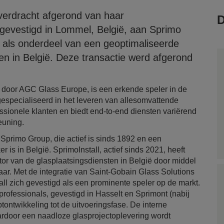
erdracht afgerond van haar
D
evestigd in Lommel, België, aan Sprimo
l), als onderdeel van een geoptimaliseerde
ten in België. Deze transactie werd afgerond
oor AGC Glass Europe, is een erkende speler in de
s gespecialiseerd in het leveren van allesomvattende
ssionele klanten en biedt end-to-end diensten variërend
teuning.
Sprimo Group, die actief is sinds 1892 en een
is in België. SprimoInstall, actief sinds 2021, heeft
tor van de glasplaatsingsdiensten in België door middel
ar. Met de integratie van Saint-Gobain Glass Solutions
ll zich gevestigd als een prominente speler op de markt.
professionals, gevestigd in Hasselt en Sprimont (nabij
tontwikkeling tot de uitvoeringsfase. De interne
ardoor een naadloze glasprojectoplevering wordt