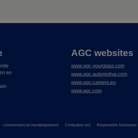
e
AGC websites
erde
www.agc-yourglass.com
gen en
www.agc-automotive.com
www.agc-careers.eu
aan
www.agc.com
Leveranciers en handelspartners
Contacteer ons
Responsible Disclosure