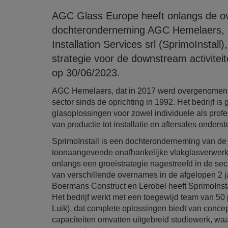
AGC Glass Europe heeft onlangs de ov
dochteronderneming AGC Hemelaers, g
Installation Services srl (SprimoInstal
strategie voor de downstream activitei
op 30/06/2023.
AGC Hemelaers, dat in 2017 werd overgenomen d
sector sinds de oprichting in 1992. Het bedrijf i
glasoplossingen voor zowel individuele als profe
van productie tot installatie en aftersales onders
SprimoInstall is een dochteronderneming van de 
toonaangevende onafhankelijke vlakglasverwerker 
onlangs een groeistrategie nagestreefd in de sec
van verschillende overnames in de afgelopen 2 ja
Boermans Construct en Lerobel heeft SprimoInsta
Het bedrijf werkt met een toegewijd team van 50 
Luik), dat complete oplossingen biedt van concep
capaciteiten omvatten uitgebreid studiewerk, wa