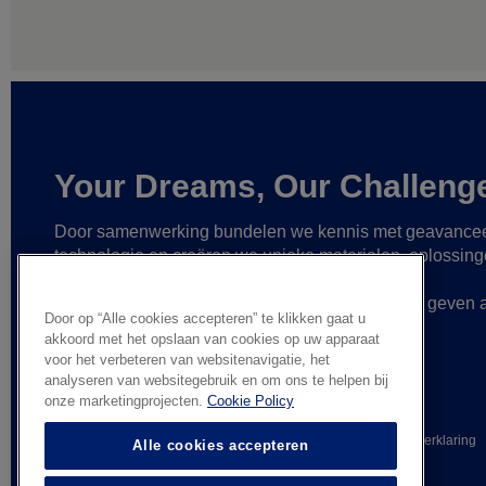
Your Dreams, Our Challeng
Door samenwerking bundelen we kennis met geavance
technologie
en creëren we unieke materialen, oplossin
betrouwbare partnerships
om zo nog grotere
verwezenlijkingen mogelijk te maken
en vorm te geven 
Door op “Alle cookies accepteren” te klikken gaat u
gedurfde ideeën.
akkoord met het opslaan van cookies op uw apparaat
voor het verbeteren van websitenavigatie, het
analyseren van websitegebruik en om ons te helpen bij
onze marketingprojecten.
Cookie Policy
© AGC Glass Europe 2026
Wettelijke informatie
Privacyverklaring
Alle cookies accepteren
Algemene verkoopvoorwaarden