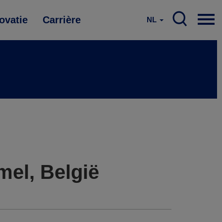
ovatie
Carrière
NL
el, België