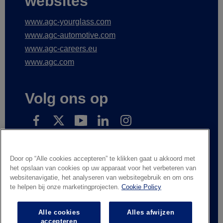
websites
www.agc-yourglass.com
www.agc-automotive.com
www.agc-careers.eu
www.agc.com
Volg ons op
Inscrivez-vous pour recevoir nos nouvelles
Door op “Alle cookies accepteren” te klikken gaat u akkoord met
het opslaan van cookies op uw apparaat voor het verbeteren van
websitenavigatie, het analyseren van websitegebruik en om ons
te helpen bij onze marketingprojecten.
Cookie Policy
Wettelijke informatie
Privacyverklaring
Leveranciers en handelspartners
Contacteer ons
Alle cookies
Alles afwijzen
Responsible Disclosure
Whistleblowing
accepteren