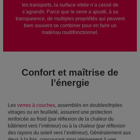
les transports, la surface vitrée n’a cessé de
s’agrandir. Parce que le verre a ajouté, à sa
transparence, de multiples propriétés qui peuvent
bien souvent se combiner pour en faire un
matériau multifonctionnel.
Confort et maîtrise de
l’énergie
Les
verres à couches
, assemblés en doubles/triples
vitrages ou en feuilleté, assurent une protection
renforcée au froid (par réflexion de la chaleur du
bâtiment vers l’intérieur) ou à la chaleur (par réflexion
des rayons du soleil vers l’extérieur). Généralement aux
deux à la fois, concourant ainsi pleinement à une